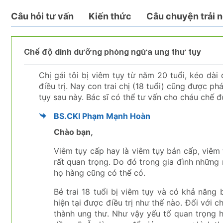
Câu hỏi tư vấn
Kiến thức
Câu chuyện trải 
Chế độ dinh dưỡng phòng ngừa ung thư tụy
Chị gái tôi bị viêm tụy từ năm 20 tuổi, kéo dài
điều trị. Nay con trai chị (18 tuổi) cũng được p
tụy sau này. Bác sĩ có thể tư vấn cho cháu chế 
BS.CKI Phạm Mạnh Hoàn
Chào bạn,
Viêm tụy cấp hay là viêm tụy bán cấp, viêm 
rất quan trọng. Do đó trong gia đình những 
họ hàng cũng có thể có.
Bé trai 18 tuổi bị viêm tụy và có khả năng 
hiện tại được điều trị như thế nào. Đối với
thành ung thư. Như vậy yếu tố quan trọng h