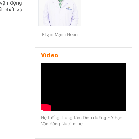
 vận động
t nhất và
Phạm Mạnh Hoàn
Video
Hệ thống Trung tâm Dinh dưỡng - Y học
Vận động Nutrihome