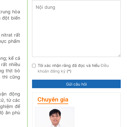
trung hòa
a đột biến
nitrat rất
thực phẩm
àng; kể cả
 rất nhiều
Tôi xác nhận rằng đã đọc và hiểu
Điều
g thịt bò
khoản đăng ký
(*)
 thì cũng
Gửi câu hỏi
vận động
Chuyên gia
tử, từ các
 nghiệm để
độ ăn phù