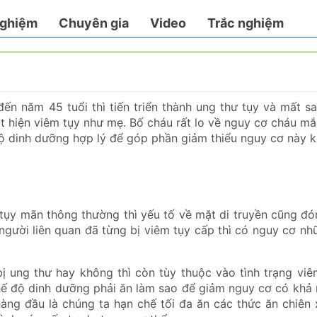
nghiệm
Chuyên gia
Video
Trắc nghiệm
 đến năm 45 tuổi thì tiến triển thành ung thư tụy và mất s
hát hiện viêm tụy như mẹ. Bố cháu rất lo về nguy cơ cháu m
độ dinh dưỡng hợp lý để góp phần giảm thiểu nguy cơ này k
tụy mãn thông thường thì yếu tố về mặt di truyền cũng đó
người liên quan đã từng bị viêm tụy cấp thì có nguy cơ n
bị ung thư hay không thì còn tùy thuộc vào tình trạng vi
 chế độ dinh dưỡng phải ăn làm sao để giảm nguy cơ có khả
àng đầu là chúng ta hạn chế tối đa ăn các thức ăn chiên 