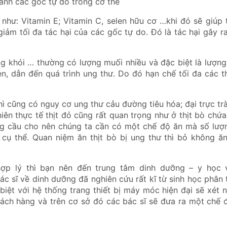
ành các gốc tự do trong cơ thể
như: Vitamin E; Vitamin C, selen hữu cơ …khi đó sẽ giúp 
giảm tối đa tác hại của các gốc tự do. Đó là tác hại gây r
g khói … thường có lượng muối nhiều và đặc biệt là lượng 
en, dẫn đến quá trình ung thư. Do đó hạn chế tối đa các 
thì cũng có nguy cơ ung thư cảu đường tiêu hóa; đại trực tr
iên thực tế thịt đỏ cũng rất quan trọng như ở thịt bò chứa
ồng cầu cho nên chúng ta cần có một chế độ ăn mà số lượn
 cụ thể. Quan niệm ăn thịt bò bị ung thư thì bỏ không ăn
ợp lý thì bạn nên đến trung tâm dinh dưỡng – y học 
ác sĩ về dinh dưỡng đã nghiên cứu rất kĩ từ sinh học phân 
biệt với hệ thống trang thiết bị máy móc hiện đại sẽ xét
khách hàng và trên cơ sở đó các bác sĩ sẽ đưa ra một chế 