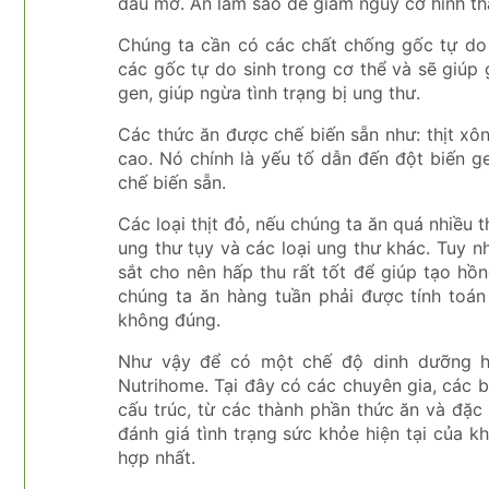
dầu mỡ. Ăn làm sao để giảm nguy cơ hình th
Chúng ta cần có các chất chống gốc tự do 
các gốc tự do sinh trong cơ thể và sẽ giúp 
gen, giúp ngừa tình trạng bị ung thư.
Các thức ăn được chế biến sẵn như: thịt xôn
cao. Nó chính là yếu tố dẫn đến đột biến g
chế biến sẵn.
Các loại thịt đỏ, nếu chúng ta ăn quá nhiều 
ung thư tụy và các loại ung thư khác. Tuy nh
sắt cho nên hấp thu rất tốt để giúp tạo h
chúng ta ăn hàng tuần phải được tính toán
không đúng.
Như vậy để có một chế độ dinh dưỡng h
Nutrihome. Tại đây có các chuyên gia, các b
cấu trúc, từ các thành phần thức ăn và đặc 
đánh giá tình trạng sức khỏe hiện tại của 
hợp nhất.