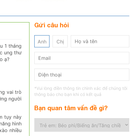
Gửi câu hỏi
Anh
Chị
au 1 tháng
ắc ung thư
o ạ?
*Vui lòng điền thông tin chình xác để chúng tôi
ng vai trò
thông báo cho bạn khi có kết quả
hững người
Bạn quan tâm vấn đề gì?
êm tụy này
 năng hình
xào nhiều