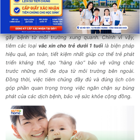
Tác giả:
Trung tâm Dinh dưỡng Nutrihome
Trong giai đoạn đầu đời, hệ miễn dịch của trẻ còn non
yếu, chưa đủ khả năng tự bảo vệ khỏi các tác nhân
gây bệnh từ môi trường xung quanh. Chính vì vậy,
tiêm các loại
vắc xin cho trẻ dưới 1 tuổi
là biện pháp
hiệu quả, an toàn, tiết kiệm nhất giúp cơ thể trẻ phát
triển kháng thể, tạo “hàng rào” bảo vệ vững chắc
trước những mối đe dọa từ môi trường bên ngoài.
Đồng thời, việc tiêm chủng đầy đủ và đúng lịch còn
góp phần quan trọng trong việc ngăn chặn sự bùng
phát của các dịch bệnh, bảo vệ sức khỏe cộng đồng.