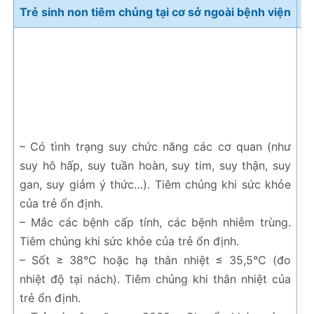
Trẻ sinh non tiêm chủng tại cơ sở ngoài bệnh viện
Tr
–
T
đị
–
n
củ
– Có tình trạng suy chức năng các cơ quan (như
–
suy hô hấp, suy tuần hoàn, suy tim, suy thận, suy
3
gan, suy giảm ý thức…). Tiêm chủng khi sức khỏe
ch
của trẻ ổn định.
–
– Mắc các bệnh cấp tính, các bệnh nhiễm trùng.
m
Tiêm chủng khi sức khỏe của trẻ ổn định.
b
– Sốt ≥ 38°C hoặc hạ thân nhiệt ≤ 35,5°C (đo
m
nhiệt độ tại nách). Tiêm chủng khi thân nhiệt của
h
trẻ ổn định.
gi