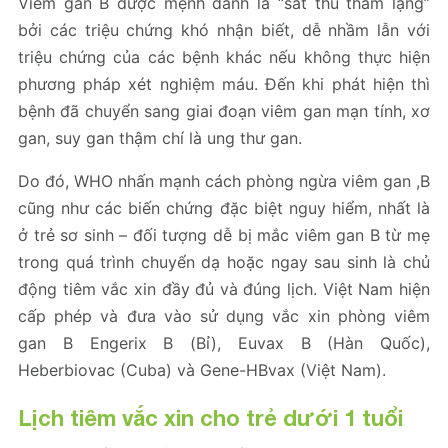
Viêm gan B được mệnh danh là “sát thủ thầm lặng”
bởi các triệu chứng khó nhận biết, dễ nhầm lẫn với
triệu chứng của các bệnh khác nếu không thực hiện
phương pháp xét nghiệm máu. Đến khi phát hiện thì
bệnh đã chuyển sang giai đoạn viêm gan mạn tính, xơ
gan, suy gan thậm chí là ung thư gan.
Do đó, WHO nhấn mạnh cách phòng ngừa viêm gan ,B
cũng như các biến chứng đặc biệt nguy hiểm, nhất là
ở trẻ sơ sinh – đối tượng dễ bị mắc viêm gan B từ mẹ
trong quá trình chuyển dạ hoặc ngay sau sinh là chủ
động tiêm vắc xin đầy đủ và đúng lịch. Việt Nam hiện
cấp phép và đưa vào sử dụng vắc xin phòng viêm
gan B Engerix B (Bỉ), Euvax B (Hàn Quốc),
Heberbiovac (Cuba) và Gene-HBvax (Việt Nam).
Lịch tiêm vắc xin cho trẻ dưới 1 tuổi