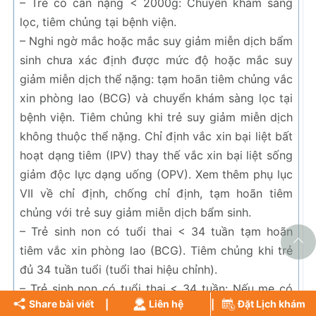
– Trẻ có cân nặng < 2000g: Chuyển khám sàng
c
lọc, tiêm chủng tại bệnh viện.
t
– Nghi ngờ mắc hoặc mắc suy giảm miễn dịch bẩm
T
sinh chưa xác định được mức độ hoặc mắc suy
ch
giảm miễn dịch thể nặng: tạm hoãn tiêm chủng vắc
t
xin phòng lao (BCG) và chuyển khám sàng lọc tại
d
bệnh viện. Tiêm chủng khi trẻ suy giảm miễn dịch
V
không thuộc thể nặng. Chỉ định vắc xin bại liệt bất
ho
hoạt dạng tiêm (IPV) thay thế vắc xin bại liệt sống
dị
giảm độc lực dạng uống (OPV). Xem thêm phụ lục
–
VII về chỉ định, chống chỉ định, tạm hoãn tiêm
m
chủng với trẻ suy giảm miễn dịch bẩm sinh.
k
– Trẻ sinh non có tuổi thai < 34 tuần tạm hoãn
h
tiêm vắc xin phòng lao (BCG). Tiêm chủng khi trẻ
đ
đủ 34 tuần tuổi (tuổi thai hiệu chỉnh).
t
– Trẻ sinh non có tuổi thai < 34 tuần: Nếu mẹ có
s
Share bài viết
Liên hệ
Đặt Lịch khám
HBsAg (-) tạm hoãn tiêm vắc xin viêm gan B sơ