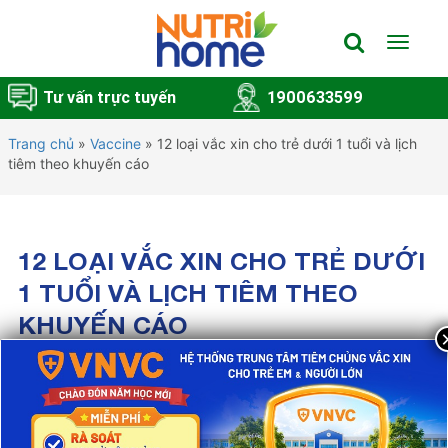
Toggle
navigat
Tư vấn trực tuyến
1900633599
Trang chủ
»
Vaccine
»
12 loại vắc xin cho trẻ dưới 1 tuổi và lịch
tiêm theo khuyến cáo
12 LOẠI VẮC XIN CHO TRẺ DƯỚI
1 TUỔI VÀ LỊCH TIÊM THEO
KHUYẾN CÁO
12/05/2025