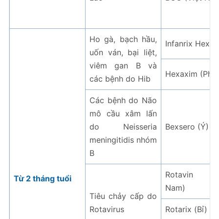
Ho gà, bạch hầu,
Infanrix Hexa (
uốn ván, bại liệt,
viêm gan B và
Hexaxim (Phá
các bệnh do Hib
Các bệnh do Não
mô cầu xâm lấn
do Neisseria
Bexsero (Ý)
meningitidis nhóm
B
Rotavin (V
Từ 2 tháng tuổi
Nam)
Tiêu chảy cấp do
Rotavirus
Rotarix (Bỉ)