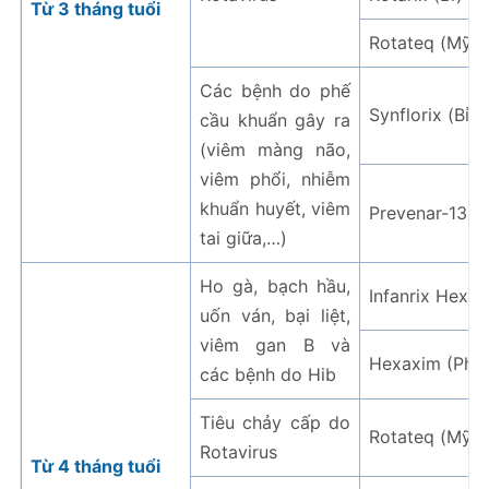
Từ 3 tháng tuổi
Rotateq (Mỹ)
Các bệnh do phế
Synflorix (Bỉ)
cầu khuẩn gây ra
(viêm màng não,
viêm phổi, nhiễm
khuẩn huyết, viêm
Prevenar-13 (B
tai giữa,…)
Ho gà, bạch hầu,
Infanrix Hexa (
uốn ván, bại liệt,
viêm gan B và
Hexaxim (Phá
các bệnh do Hib
Tiêu chảy cấp do
Rotateq (Mỹ)
Rotavirus
Từ 4 tháng tuổi