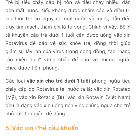
Trẻ bị tiêu chảy cấp bị nôn và tiêu chảy nhiều, dẫn
đến mất nước. Nếu không được chăm sóc và điều trị
kịp thời trẻ có nguy cơ mất nước và muối, dẫn đến
trụy tim mạch, thậm chí là tử vong. Chính vì vậy, Bộ Y
tế khuyến cáo trẻ dưới 1 tuổi cần được uống vắc xin
Rotavirus để bảo vệ sức khỏe trẻ, đồng thời giúp
giảm sự lây lan của virus trong cộng đồng, tạo “hàng
rào miễn dịch” vững chắc để bảo vệ những người
chưa được tiêm phòng.
Các loại
vắc xin cho trẻ dưới 1 tuổi
phòng ngừa tiêu
chảy cấp do Rotavirus tại nước ta là: vắc xin Rotateq
(Mỹ), vắc xin Rotarix (Bỉ), vắc xin Rotavin (Việt Nam)
đều là dạng vắc xin uống nên việc chủng ngừa cho trẻ
nhỏ rất đơn giản, dễ dàng.
5. Vắc xin Phế cầu khuẩn