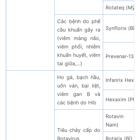
Rotateq (Mỹ)
Các bệnh do phế
Synflorix (Bỉ)
cầu khuẩn gây ra
(viêm màng não,
viêm phổi, nhiễm
khuẩn huyết, viêm
Prevenar-13 (B
tai giữa,…)
Ho gà, bạch hầu,
Infanrix Hexa (
uốn ván, bại liệt,
viêm gan B và
Hexaxim (Phá
các bệnh do Hib
Rotavin (V
Nam)
Tiêu chảy cấp do
Rotavirus
Rotarix (Bỉ)