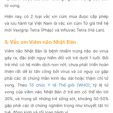
tử vong.
Hiện nay, có 2 loại vắc xin cúm mùa được cấp phép
và lưu hành tại Việt Nam là vắc xin cúm Tứ giá thế hệ
mới Vaxigrip Tetra (Pháp) và Influvac Tetra (Hà Lan).
8. Vắc xin Viêm não Nhật Bản
Viêm não Nhật Bản là bệnh nhiễm trùng não do virus
gây ra, đặc biệt nguy hiểm đối với trẻ dưới 1 tuổi. Bởi
trẻ nhỏ có hệ miễn dịch non nớt, chưa phát triển hoàn
thiện rất dễ bị tấn công bởi virus và có nguy cơ gặp
phải các di chứng thần kinh lâu dài hoặc thậm chí tử
vong. Theo
Tổ chức Y tế Thế giới (WHO)
, tỷ lệ tử
vong của viêm não Nhật Bản ở trẻ em có thể lên tới
30%, và trong số những trẻ sống sót, khoảng 30-50%
gặp phải các di chứng nghiêm trọng như khuyết tật trí
tuệ, động kinh và rối loạn hành vi.