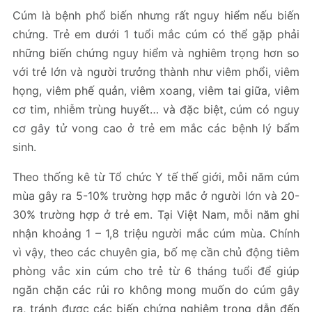
Cúm là bệnh phổ biến nhưng rất nguy hiểm nếu biến
chứng. Trẻ em dưới 1 tuổi mắc cúm có thể gặp phải
những biến chứng nguy hiểm và nghiêm trọng hơn so
với trẻ lớn và người trưởng thành như viêm phổi, viêm
họng, viêm phế quản, viêm xoang, viêm tai giữa, viêm
cơ tim, nhiễm trùng huyết… và đặc biệt, cúm có nguy
cơ gây tử vong cao ở trẻ em mắc các bệnh lý bẩm
sinh.
Theo thống kê từ Tổ chức Y tế thế giới, mỗi năm cúm
mùa gây ra 5-10% trường hợp mắc ở người lớn và 20-
30% trường hợp ở trẻ em. Tại Việt Nam, mỗi năm ghi
nhận khoảng 1 – 1,8 triệu người mắc cúm mùa. Chính
vì vậy, theo các chuyên gia, bố mẹ cần chủ động tiêm
phòng vắc xin cúm cho trẻ từ 6 tháng tuổi để giúp
ngăn chặn các rủi ro không mong muốn do cúm gây
ra, tránh được các biến chứng nghiêm trọng dẫn đến