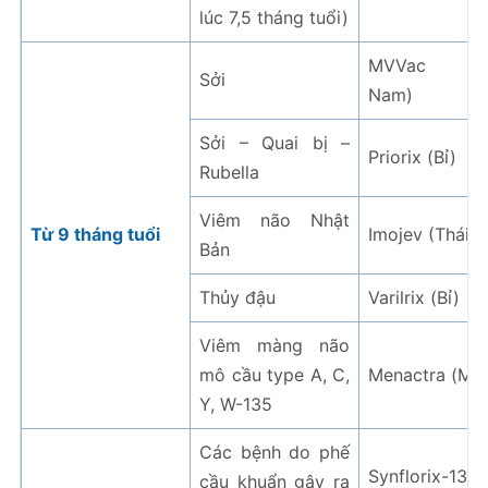
lúc 7,5 tháng tuổi)
MVVac (V
Sởi
Nam)
Sởi – Quai bị –
Priorix (Bỉ)
Rubella
Viêm não Nhật
Từ 9 tháng tuổi
Imojev (Thái L
Bản
Thủy đậu
Varilrix (Bỉ)
Viêm màng não
mô cầu type A, C,
Menactra (Mỹ
Y, W-135
Các bệnh do phế
Synflorix-13 (B
cầu khuẩn gây ra