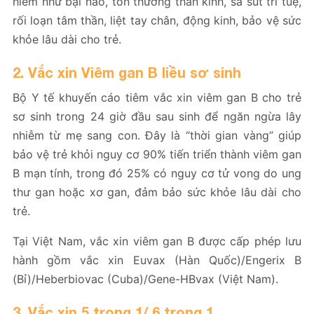
hiểm như bại não, tổn thương thần kinh, sa sút trí tuệ,
rối loạn tâm thần, liệt tay chân, động kinh, bảo vệ sức
khỏe lâu dài cho trẻ.
2. Vắc xin Viêm gan B liều sơ sinh
Bộ Y tế khuyến cáo tiêm vắc xin viêm gan B cho trẻ
sơ sinh trong 24 giờ đầu sau sinh để ngăn ngừa lây
nhiễm từ mẹ sang con. Đây là “thời gian vàng” giúp
bảo vệ trẻ khỏi nguy cơ 90% tiến triển thành viêm gan
B mạn tính, trong đó 25% có nguy cơ tử vong do ung
thư gan hoặc xơ gan, đảm bảo sức khỏe lâu dài cho
trẻ.
Tại Việt Nam, vắc xin viêm gan B được cấp phép lưu
hành gồm vắc xin Euvax (Hàn Quốc)/Engerix B
(Bỉ)/Heberbiovac (Cuba)/Gene-HBvax (Việt Nam).
3. Vắc xin 5 trong 1/ 6 trong 1