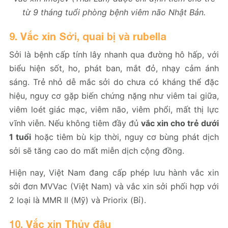
từ 9 tháng tuổi phòng bệnh viêm não Nhật Bản.
9. Vắc xin Sởi, quai bị và rubella
Sởi là bệnh cấp tính lây nhanh qua đường hô hấp, với
biểu hiện sốt, ho, phát ban, mắt đỏ, nhạy cảm ánh
sáng. Trẻ nhỏ dễ mắc sởi do chưa có kháng thể đặc
hiệu, nguy cơ gặp biến chứng nặng như viêm tai giữa,
viêm loét giác mạc, viêm não, viêm phổi, mất thị lực
vĩnh viễn. Nếu không tiêm đầy đủ
vắc xin cho trẻ dưới
1 tuổi
hoặc tiêm bù kịp thời, nguy cơ bùng phát dịch
sởi sẽ tăng cao do mất miễn dịch cộng đồng.
Hiện nay, Việt Nam đang cấp phép lưu hành vắc xin
sởi đơn MVVac (Việt Nam) và vắc xin sởi phối hợp với
2 loại là MMR II (Mỹ) và Priorix (Bỉ).
10. Vắc xin Thủy đậu