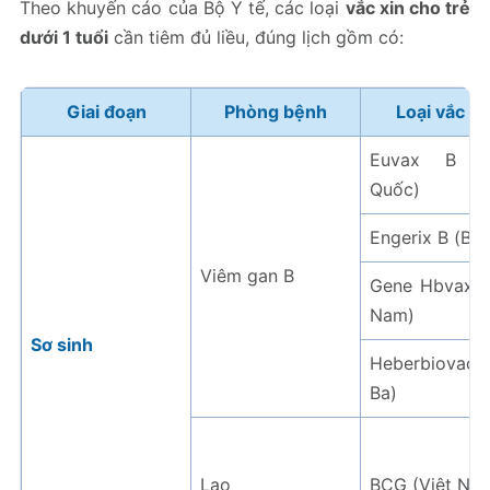
Theo khuyến cáo của Bộ Y tế, các loại
vắc xin cho trẻ
dưới 1 tuổi
cần tiêm đủ liều, đúng lịch gồm có:
Giai đoạn
Phòng bệnh
Loại vắc xi
Euvax B (
Quốc)
Engerix B (Bỉ)
Viêm gan B
Gene Hbvax (
Nam)
Sơ sinh
Heberbiovac
Ba)
Lao
BCG (Việt Na