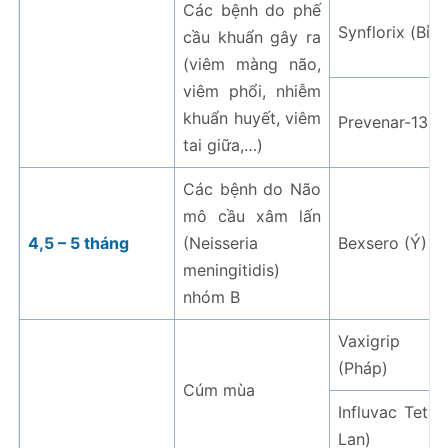
Các bệnh do phế
Synflorix (Bỉ)
cầu khuẩn gây ra
(viêm màng não,
viêm phổi, nhiễm
khuẩn huyết, viêm
Prevenar-13 (B
tai giữa,…)
Các bệnh do Não
mô cầu xâm lấn
4,5 – 5 tháng
(Neisseria
Bexsero (Ý)
meningitidis)
nhóm B
Vaxigrip Te
(Pháp)
Cúm mùa
Influvac Tetra
Lan)