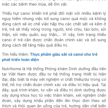
mắc các bệnh theo mùa, dễ ốm vặt.
Thiếu hụt canxi khiến trẻ phải đối mặt với nhiều bệnh lý
nguy hiểm nhưng việc bổ sung canxi quá mức và không
đúng cách sẽ ức chế việc hấp thu các chất sắt và kẽm ở
trẻ, trẻ sẽ thấy nóng trong người, khó chịu, táo bón, sỏi
thận, sỏi niệu quản, suy thận,… Vì vậy, tình trạng thiếu
canxi ở trẻ cần được chẩn đoán chính xác và bổ sung
đúng cách để tăng hiệu quả điều trị.
Tìm hiểu thêm:
Thực phẩm giàu sắt và canxi cho trẻ
phát triển toàn diện
Nutrihome là Hệ thống Phòng khám Dinh dưỡng đầu tiên
tại Việt Nam được đầu tư hệ thống trang thiết bị hiện
đại, đặc biệt là máy xét nghiệm vi chất thiếu/dư trong cơ
thể, hỗ trợ chẩn đoán chính xác và điều trị hiệu quả. Tại
đây, quá trình khám, tư vấn và điều trị dinh dưỡng được
xây dựng khoa học từ việc thăm khám, xét nghiệm chẩn
đoán, xây dựng khẩu phần đến lên thực đơn theo sở
thích và thói quen ăn uống của trẻ, hướng dẫn chế biến