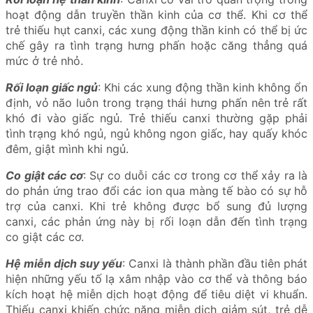
hoạt động dẫn truyền thần kinh của cơ thể. Khi cơ thể
trẻ thiếu hụt canxi, các xung động thần kinh có thể bị ức
chế gây ra tình trạng hưng phấn hoặc căng thẳng quá
mức ở trẻ nhỏ.
Rối loạn giấc ngủ
: Khi các xung động thần kinh không ổn
định, vỏ não luôn trong trạng thái hưng phấn nên trẻ rất
khó đi vào giấc ngủ. Trẻ thiếu canxi thường gặp phải
tình trạng khó ngủ, ngủ không ngon giấc, hay quấy khóc
đêm, giật mình khi ngủ.
Co giật các cơ
: Sự co duỗi các cơ trong cơ thể xảy ra là
do phản ứng trao đổi các ion qua màng tế bào có sự hỗ
trợ của canxi. Khi trẻ không được bổ sung đủ lượng
canxi, các phản ứng này bị rối loạn dẫn đến tình trạng
co giật các cơ.
Hệ miễn dịch suy yếu
: Canxi là thành phần đầu tiên phát
hiện những yếu tố lạ xâm nhập vào cơ thể và thông báo
kích hoạt hệ miễn dịch hoạt động để tiêu diệt vi khuẩn.
Thiếu canxi khiến chức năng miễn dịch giảm sút, trẻ dễ