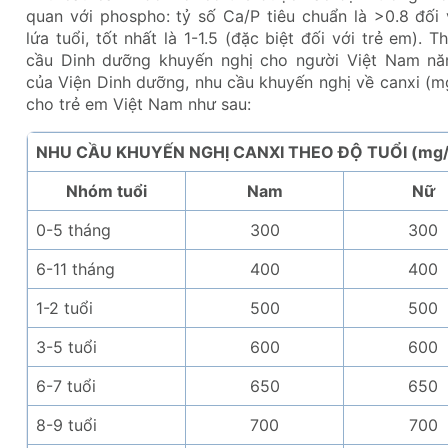
quan với phospho: tỷ số Ca/P tiêu chuẩn là >0.8 đối 
lứa tuổi, tốt nhất là 1-1.5 (đặc biệt đối với trẻ em). 
cầu Dinh dưỡng khuyến nghị cho người Việt Nam n
của Viện Dinh dưỡng, nhu cầu khuyến nghị về canxi (m
cho trẻ em Việt Nam như sau:
NHU CẦU KHUYẾN NGHỊ CANXI THEO ĐỘ TUỔI (mg/
Nhóm tuổi
Nam
Nữ
0-5 tháng
300
300
6-11 tháng
400
400
1-2 tuổi
500
500
3-5 tuổi
600
600
6-7 tuổi
650
650
8-9 tuổi
700
700