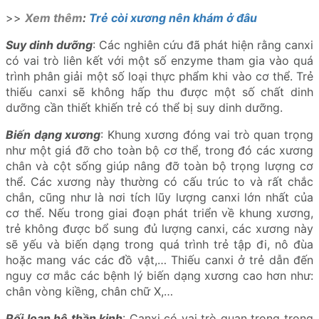
>>
Xem thêm
:
Trẻ còi xương nên khám ở đâu
Suy dinh dưỡng
: Các nghiên cứu đã phát hiện rằng canxi
có vai trò liên kết với một số enzyme tham gia vào quá
trình phân giải một số loại thực phẩm khi vào cơ thể. Trẻ
thiếu canxi sẽ không hấp thu được một số chất dinh
dưỡng cần thiết khiến trẻ có thể bị suy dinh dưỡng.
Biến dạng xương
: Khung xương đóng vai trò quan trọng
như một giá đỡ cho toàn bộ cơ thể, trong đó các xương
chân và cột sống giúp nâng đỡ toàn bộ trọng lượng cơ
thể. Các xương này thường có cấu trúc to và rất chắc
chắn, cũng như là nơi tích lũy lượng canxi lớn nhất của
cơ thể. Nếu trong giai đoạn phát triển về khung xương,
trẻ không được bổ sung đủ lượng canxi, các xương này
sẽ yếu và biến dạng trong quá trình trẻ tập đi, nô đùa
hoặc mang vác các đồ vật,… Thiếu canxi ở trẻ dẫn đến
nguy cơ mắc các bệnh lý biến dạng xương cao hơn như:
chân vòng kiềng, chân chữ X,…
Rối loạn hệ thần kinh
: Canxi có vai trò quan trọng trong