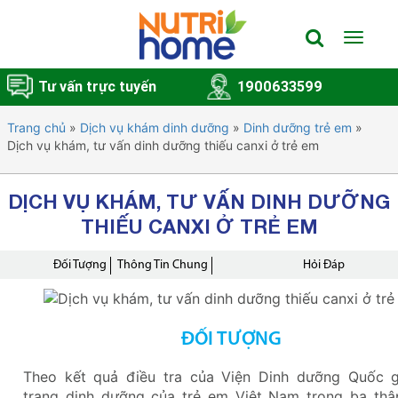
Toggle
navigat
Tư vấn trực tuyến
1900633599
Trang chủ
»
Dịch vụ khám dinh dưỡng
»
Dinh dưỡng trẻ em
»
Dịch vụ khám, tư vấn dinh dưỡng thiếu canxi ở trẻ em
DỊCH VỤ KHÁM, TƯ VẤN DINH DƯỠNG
THIẾU CANXI Ở TRẺ EM
Đối Tượng
Thông Tin Chung
Hỏi Đáp
ĐỐI TƯỢNG
Theo kết quả điều tra của Viện Dinh dưỡng Quốc gi
trạng dinh dưỡng của trẻ em Việt Nam trong ba thậ