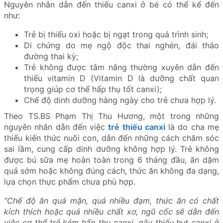
Nguyên nhân dẫn đến thiếu canxi ở bé có thể kể đến
như:
Trẻ bị thiếu oxi hoặc bị ngạt trong quá trình sinh;
Di chứng do mẹ ngộ độc thai nghén, đái tháo
đường thai kỳ;
Trẻ không được tắm nắng thường xuyên dẫn đến
thiếu vitamin D (Vitamin D là dưỡng chất quan
trọng giúp cơ thể hấp thụ tốt canxi);
Chế độ dinh dưỡng hàng ngày cho trẻ chưa hợp lý.
Theo TS.BS Phạm Thị Thu Hương, một trong những
nguyên nhân dẫn đến việc
trẻ thiếu canxi
là do cha mẹ
thiếu kiến thức nuôi con, dẫn đến những cách chăm sóc
sai lầm, cung cấp dinh dưỡng không hợp lý. Trẻ không
được bú sữa mẹ hoàn toàn trong 6 tháng đầu, ăn dặm
quá sớm hoặc không đúng cách, thức ăn không đa dạng,
lựa chọn thực phẩm chưa phù hợp.
“Chế độ ăn quá mặn, quá nhiều đạm, thức ăn có chất
kích thích hoặc quá nhiều chất xơ, ngũ cốc sẽ dẫn đến
việc cơ thể trẻ kém hấp thụ canxi, gây thiếu hụt canxi ở