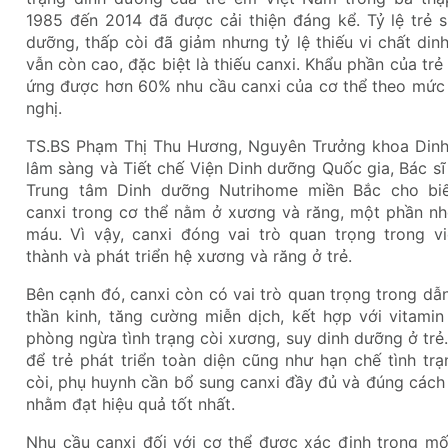
1985 đến 2014 đã được cải thiện đáng kể. Tỷ lệ trẻ s
dưỡng, thấp còi đã giảm nhưng tỷ lệ thiếu vi chất di
vẫn còn cao, đặc biệt là thiếu canxi. Khẩu phần của trẻ
ứng được hơn 60% nhu cầu canxi của cơ thể theo mức
nghị.
TS.BS Phạm Thị Thu Hương, Nguyên Trưởng khoa Din
lâm sàng và Tiết chế Viện Dinh dưỡng Quốc gia, Bác s
Trung tâm Dinh dưỡng Nutrihome miền Bắc cho bi
canxi trong cơ thể nằm ở xương và răng, một phần nh
máu. Vì vậy, canxi đóng vai trò quan trọng trong vi
thành và phát triển hệ xương và răng ở trẻ.
Bên cạnh đó, canxi còn có vai trò quan trọng trong dẫ
thần kinh, tăng cường miễn dịch, kết hợp với vitamin
phòng ngừa tình trạng còi xương, suy dinh dưỡng ở trẻ
để trẻ phát triển toàn diện cũng như hạn chế tình tr
còi, phụ huynh cần bổ sung canxi đầy đủ và đúng cách
nhằm đạt hiệu quả tốt nhất.
Nhu cầu canxi đối với cơ thể được xác định trong mố