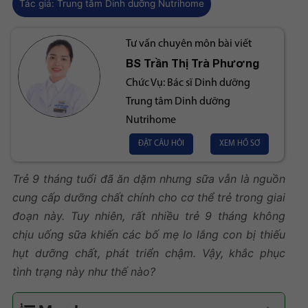
Tác giả:
Trung tâm Dinh dưỡng Nutrihome
Tư vấn chuyên môn bài viết
BS
Trần Thị Trà Phương
Chức Vụ:
Bác sĩ Dinh dưỡng
Trung tâm Dinh dưỡng
Nutrihome
ĐẶT CÂU HỎI
XEM HỒ SƠ
Trẻ 9 tháng tuổi đã ăn dặm nhưng sữa vẫn là nguồn
cung cấp dưỡng chất chính cho cơ thể trẻ trong giai
đoạn này. Tuy nhiên, rất nhiều trẻ 9 tháng không
chịu uống sữa khiến các bố mẹ lo lắng con bị thiếu
hụt dưỡng chất, phát triển chậm. Vậy, khắc phục
tình trạng này như thế nào?