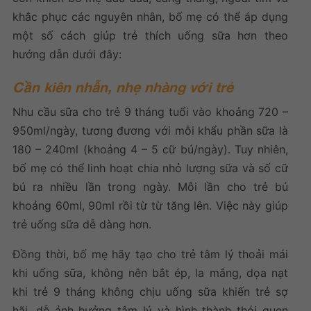
khắc phục các nguyên nhân, bố mẹ có thể áp dụng
một số cách giúp trẻ thích uống sữa hơn theo
hướng dẫn dưới đây:
Cần kiên nhẫn, nhẹ nhàng với trẻ
Nhu cầu sữa cho trẻ 9 tháng tuổi vào khoảng 720 –
950ml/ngày, tương đương với mỗi khẩu phần sữa là
180 – 240ml (khoảng 4 – 5 cữ bú/ngày). Tuy nhiên,
bố mẹ có thể linh hoạt chia nhỏ lượng sữa và số cữ
bú ra nhiều lần trong ngày. Mỗi lần cho trẻ bú
khoảng 60ml, 90ml rồi từ từ tăng lên. Việc này giúp
trẻ uống sữa dễ dàng hơn.
Đồng thời, bố mẹ hãy tạo cho trẻ tâm lý thoải mái
khi uống sữa, không nên bắt ép, la mắng, dọa nạt
khi
trẻ 9 tháng không chịu uống sữa
khiến trẻ sợ
hãi, dễ ảnh hưởng tâm lý và hình thành thói quen