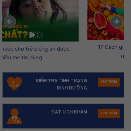
17 Cách giúp bé ăn ngon miệng hơn ăn
nhiều, không cần ép
KIỂM TRA TÌNH TRẠNG
XEM THÊM
DINH DƯỠNG
ĐẶT LỊCH KHÁM
XEM THÊM