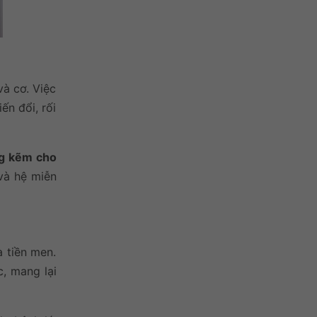
và cơ. Việc
ến đổi, rối
g kẽm cho
 và hệ miễn
à tiền men.
, mang lại