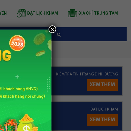
YẾN
ĐẶT LỊCH KHÁM
ĐỊA CHỈ TRUNG TÂM
×
TIN TỨC
 ăn ra sao?
KIỂM TRA TÌNH TRẠNG DINH DƯỠNG
XEM THÊM
 Nutrihome
ĐẶT LỊCH KHÁM
ài viết
Uyên
XEM THÊM
ng