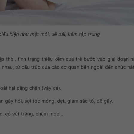
iểu hiện như mệt mỏi, uể oải, kém tập trung
p thời, tình trạng thiếu kẽm của trẻ bước vào giai đoạn n
c nhau, từ cấu trúc của các cơ quan bên ngoài đến chức nă
ài hai cẳng chân (vảy cá).
n gây hói, sợi tóc mỏng, dẹt, giảm sắc tố, dễ gãy.
n, có vệt trắng, chậm mọc…