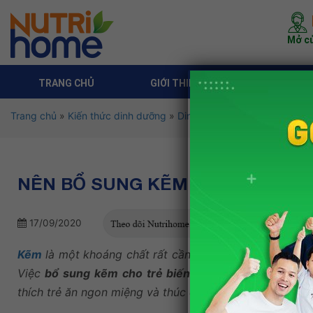
Mở cử
TRANG CHỦ
GIỚI THIỆU
DỊCH VỤ 
Trang chủ
»
Kiến thức dinh dưỡng
»
Dinh dưỡng theo độ tuổi
»
Di
NÊN BỔ SUNG KẼM CHO TRẺ BIẾ
17/09/2020
Kẽm
là một khoáng chất rất cần thiết cho cơ thể và sự 
Việc
bổ sung kẽm cho trẻ biếng ăn
có tác dụng rất t
thích trẻ ăn ngon miệng và thúc đẩy trẻ phát triển chiều