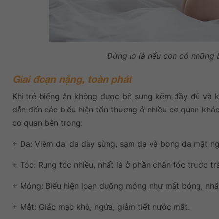
Đừng lơ là nếu con có những b
Giai đoạn nặng, toàn phát
Khi trẻ biếng ăn không được bổ sung kẽm đầy đủ và kị
dẫn đến các biểu hiện tổn thương ở nhiều cơ quan khá
cơ quan bên trong:
+ Da: Viêm da, da dày sừng, sạm da và bong da mặt ngo
+ Tóc: Rụng tóc nhiều, nhất là ở phần chân tóc trước trá
+ Móng: Biểu hiện loạn dưỡng móng như mất bóng, nhă
+ Mắt: Giác mạc khô, ngứa, giảm tiết nước mắt.