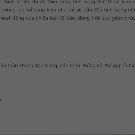
 chính là chế độ ăn thiếu kẽm, tình trạng thất thoát kẽm 
 không kịp bổ sung kẽm cho trẻ sẽ dẫn đến tình trạng n
oạt động của nhiều loại tế bào, đồng thời suy giảm chứ
àn toàn không đặc trưng, các triệu chứng có thể gặp là bi
m