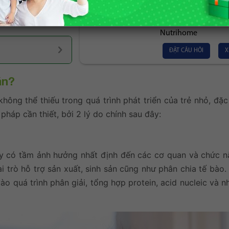
 phải do thiếu kẽm
Nutrihome Hoàng V
ba mẹ.
Trung tâm Dinh dư
Nutrihome
ĐẶT CÂU HỎI
X
ăn?
ng thể thiếu trong quá trình phát triển của trẻ nhỏ, đặc 
 pháp cần thiết, bởi 2 lý do chính sau đây:
ày có tầm ảnh hưởng nhất định đến các cơ quan và chức n
i trò hỗ trợ sản xuất, sinh sản cũng như phân chia tế bào
ào quá trình phân giải, tổng hợp protein, acid nucleic và 