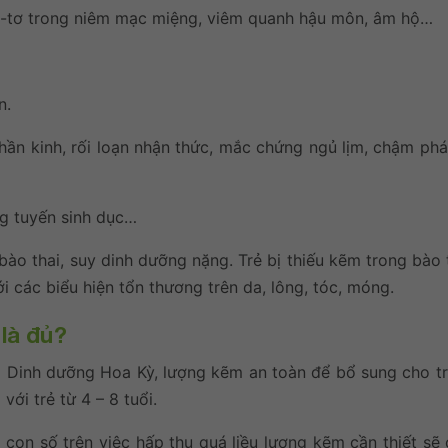
áp-tơ trong niêm mạc miệng, viêm quanh hậu môn, âm hộ…
n.
hần kinh, rối loạn nhận thức, mắc chứng ngủ lịm, chậm phá
ng tuyến sinh dục…
bào thai, suy dinh dưỡng nặng. Trẻ bị thiếu kẽm trong bào 
i các biểu hiện tổn thương trên da, lông, tóc, móng.
là đủ?
 Dinh dưỡng Hoa Kỳ, lượng kẽm an toàn để bổ sung cho tr
với trẻ từ 4 – 8 tuổi.
on số trên việc hấp thụ quá liều lượng kẽm cần thiết sẽ 