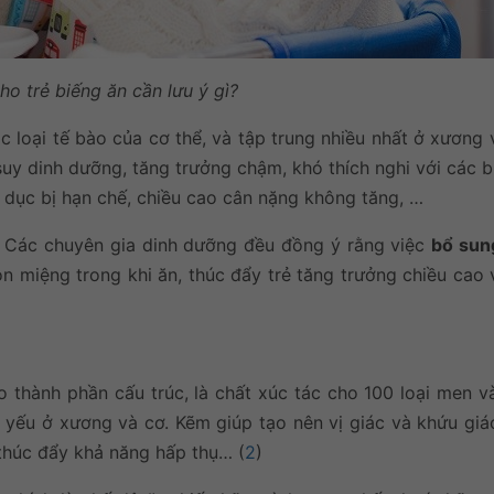
o trẻ biếng ăn cần lưu ý gì?
 loại tế bào của cơ thể, và tập trung nhiều nhất ở xương 
uy dinh dưỡng, tăng trưởng chậm, khó thích nghi với các bi
 dục bị hạn chế, chiều cao cân nặng không tăng, …
Các chuyên gia dinh dưỡng đều đồng ý rằng việc
bổ sun
on miệng trong khi ăn, thúc đẩy trẻ tăng trưởng chiều cao
o thành phần cấu trúc, là chất xúc tác cho 100 loại men v
 yếu ở xương và cơ. Kẽm giúp tạo nên vị giác và khứu giác
thúc đẩy khả năng hấp thụ… (
2
)