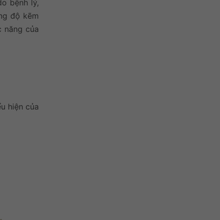
do bệnh lý,
ồng độ kẽm
c năng của
ểu hiện của