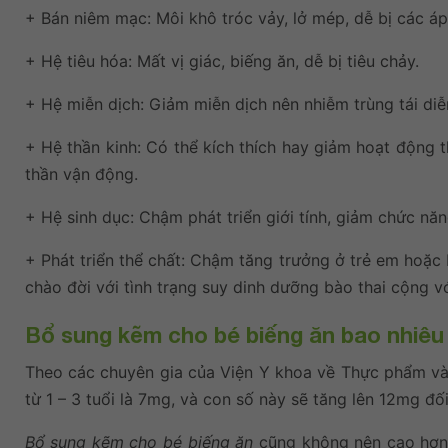
+ Bán niêm mạc: Môi khô tróc vảy, lở mép, dễ bị các 
+ Hệ tiêu hóa: Mất vị giác, biếng ăn, dễ bị tiêu chảy.
+ Hệ miễn dịch: Giảm miễn dịch nên nhiễm trùng tái diễ
+ Hệ thần kinh: Có thể kích thích hay giảm hoạt động t
thần vận động.
+ Hệ sinh dục: Chậm phát triển giới tính, giảm chức nă
+ Phát triển thể chất: Chậm tăng trưởng ở trẻ em hoặc 
chào đời với tình trạng suy dinh dưỡng bào thai cộng vớ
Bổ sung kẽm cho bé biếng ăn bao nhiêu 
Theo các chuyên gia của Viện Y khoa về Thực phẩm và
từ 1 – 3 tuổi là 7mg, và con số này sẽ tăng lên 12mg đối 
Bổ sung kẽm cho bé biếng ăn
cũng không nên cao hơn c