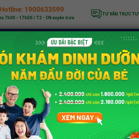
Hotline: 1900633599
TƯ VẤN TRỰC TU
a 7h30 - 17h00 / T2 - CN xuyên trưa
ĐẶC BIỆT
KHÁM DINH DƯỠNG
BẢNG GIÁ
nh dưỡng trẻ em
»
Tăng cân cho trẻ
»
Nên bổ sung kẽm cho trẻ biếng
NG ĂN RA SAO?
Tác giả:
Trung tâm Dinh dưỡng
phát triển của trẻ.
Tư vấn chuyên môn b
ốt trong việc kích
BS.CKI
Phạm Đỗ 
 cao.
Chức Vụ:
Bác sĩ Trưở