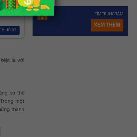
ăn Thụ
ỡng
TÌM TRUNG TÂM
XEM THÊM
EM HỒ SƠ
biệt là với
ăng cơ thể
. Trong một
những thành