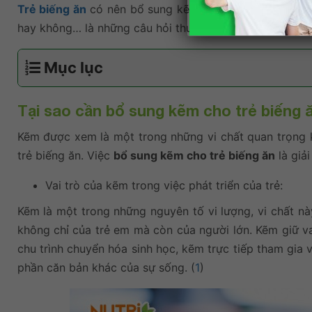
Trẻ biếng ăn
có nên bổ sung kẽm, hay trẻ biếng ăn có
hay không… là những câu hỏi thường gặp của các bậc 
Mục lục
Tại sao cần bổ sung kẽm cho trẻ biếng 
Kẽm được xem là một trong những vi chất quan trọng khô
trẻ biếng ăn. Việc
bổ sung kẽm cho trẻ biếng ăn
là giải
Vai trò của kẽm trong việc phát triển của trẻ:
Kẽm là một trong những nguyên tố vi lượng, vi chất n
không chỉ của trẻ em mà còn của người lớn. Kẽm giữ va
chu trình chuyển hóa sinh học, kẽm trực tiếp tham gia v
phần căn bản khác của sự sống. (
1
)