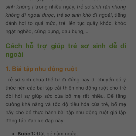
sinh không ị
trong nhiều ngày,
trẻ sơ sinh rặn nhưng
không đi ngoài được
,
trẻ sơ sinh khó đi ngoài
, tiếng
đánh hơi to quá mức, trẻ liên tục quấy khóc, khóc
ngặt nghẽo, cứng bụng, đau bụng,…
Cách hỗ trợ giúp trẻ sơ sinh dễ đi
ngoài
1. Bài tập nhu động ruột
Trẻ sơ sinh chưa thể tự đi đứng hay di chuyển có ý
thức nên các bài tập cải thiện nhu động ruột cho trẻ
đòi hỏi sự giúp sức của bố mẹ rất nhiều. Để tăng
cường khả năng và tốc độ tiêu hóa của trẻ, bố mẹ
hãy cho bé thực hành bài tập nhu động ruột giả lập
động tác đạp xe đạp này:
Bước 1:
Đặt bé nằm ngửa.