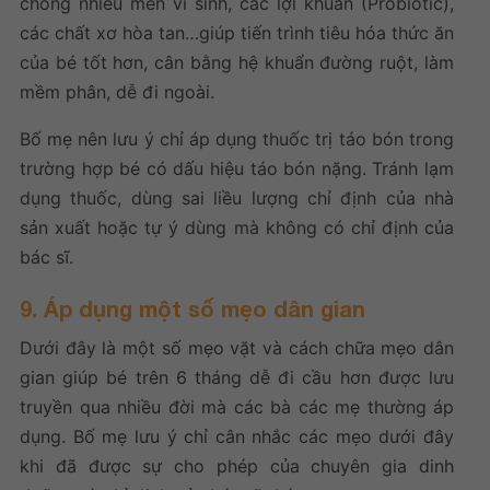
chóng nhiều men vi sinh, các lợi khuẩn (Probiotic),
các chất xơ hòa tan…giúp tiến trình tiêu hóa thức ăn
của bé tốt hơn, cân bằng hệ khuẩn đường ruột, làm
mềm phân, dễ đi ngoài.
Bố mẹ nên lưu ý chỉ áp dụng thuốc trị táo bón trong
trường hợp bé có dấu hiệu táo bón nặng. Tránh lạm
dụng thuốc, dùng sai liều lượng chỉ định của nhà
sản xuất hoặc tự ý dùng mà không có chỉ định của
bác sĩ.
9. Áp dụng một số mẹo dân gian
Dưới đây là một số mẹo vặt và cách chữa mẹo dân
gian giúp bé trên 6 tháng dễ đi cầu hơn được lưu
truyền qua nhiều đời mà các bà các mẹ thường áp
dụng. Bố mẹ lưu ý chỉ cân nhắc các mẹo dưới đây
khi đã được sự cho phép của chuyên gia dinh