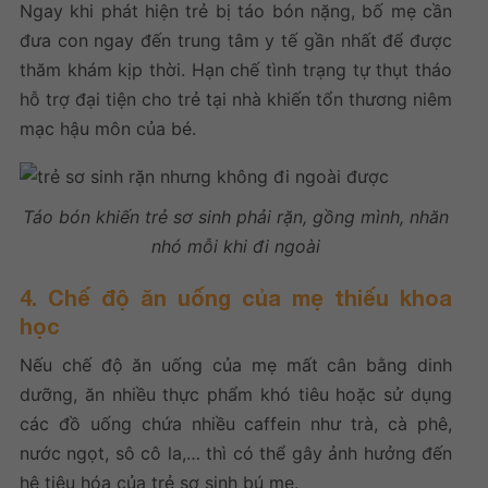
Ngay khi phát hiện trẻ bị táo bón nặng, bố mẹ cần
đưa con ngay đến trung tâm y tế gần nhất để được
thăm khám kịp thời. Hạn chế tình trạng tự thụt tháo
hỗ trợ đại tiện cho trẻ tại nhà khiến tổn thương niêm
mạc hậu môn của bé.
Táo bón khiến trẻ sơ sinh phải rặn, gồng mình, nhăn
nhó mỗi khi đi ngoài
4. Chế độ ăn uống của mẹ thiếu khoa
học
Nếu chế độ ăn uống của mẹ mất cân bằng dinh
dưỡng, ăn nhiều thực phẩm khó tiêu hoặc sử dụng
các đồ uống chứa nhiều caffein như trà, cà phê,
nước ngọt, sô cô la,… thì có thể gây ảnh hưởng đến
hệ tiêu hóa của trẻ sơ sinh bú mẹ.