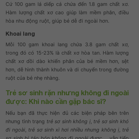
Cứ 100 gam lá diếp cá chứa đến 1.8 gam chất xơ.
Hàm lượng chất xơ cao giúp làm mềm phân, điều
hòa nhu động ruột, giúp bé dễ đi ngoài hơn.
Khoai lang
Mỗi 100 gam khoai lang chứa 3.8 gam chất xơ,
trong đó có 15-23% là chất xơ hòa tan. Hàm lượng
chất xơ dồi dào khiến phân của bé mềm hơn, sệt
hơn, dễ hình thành khuôn và di chuyển trong đường
ruột của bé nhẹ nhàng.
Trẻ sơ sinh rặn nhưng không đi ngoài
được: Khi nào cần gặp bác sĩ?
Nếu bạn đã thực hiện đủ các biện pháp bên trên
nhưng tình trạng
trẻ sơ sinh không ị
,
trẻ sơ sinh khó
đi ngoài
,
trẻ sơ sinh xì hơi nhiều nhưng không ị
,
trẻ
sơ sinh bị táo bón không đi ngoài được
,… vẫn tiếp