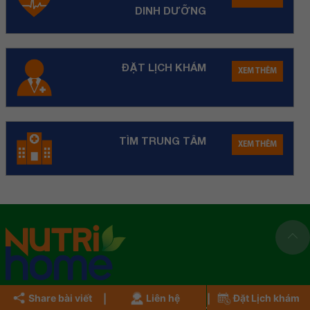
DINH DƯỠNG
ĐẶT LỊCH KHÁM
XEM THÊM
TÌM TRUNG TÂM
XEM THÊM
Share bài viết
Liên hệ
Đặt Lịch khám
TRUNG TÂM DINH DƯỠNG NUTRIHOME