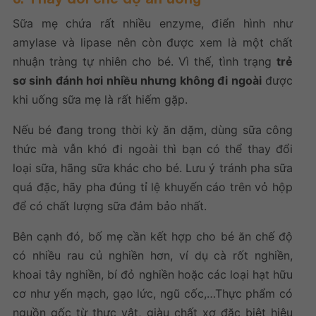
Sữa mẹ chứa rất nhiều enzyme, điển hình như
amylase và lipase nên còn được xem là một chất
nhuận tràng tự nhiên cho bé. Vì thế, tình trạng
trẻ
sơ sinh đánh hơi nhiều nhưng không đi ngoài
được
khi uống sữa mẹ là rất hiếm gặp.
Nếu bé đang trong thời kỳ ăn dặm, dùng sữa công
thức mà vẫn khó đi ngoài thì bạn có thể thay đổi
loại sữa, hãng sữa khác cho bé. Lưu ý tránh pha sữa
quá đặc, hãy pha đúng tỉ lệ khuyến cáo trên vỏ hộp
để có chất lượng sữa đảm bảo nhất.
Bên cạnh đó, bố mẹ cần kết hợp cho bé ăn chế độ
có nhiều rau củ nghiền hơn, ví dụ cà rốt nghiền,
khoai tây nghiền, bí đỏ nghiền hoặc các loại hạt hữu
cơ như yến mạch, gạo lức, ngũ cốc,…Thực phẩm có
nguồn gốc từ thực vật, giàu chất xơ đặc biệt hiệu