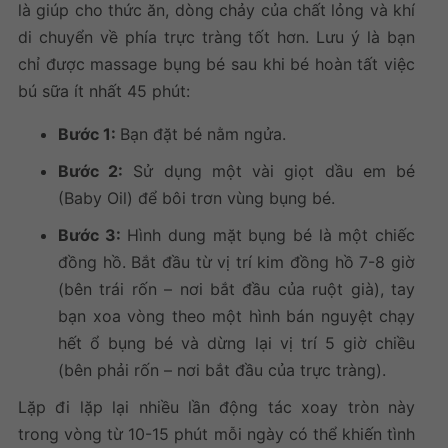
là giúp cho thức ăn, dòng chảy của chất lỏng và khí
di chuyển về phía trực tràng tốt hơn. Lưu ý là bạn
chỉ được massage bụng bé sau khi bé hoàn tất việc
bú sữa ít nhất 45 phút:
Bước 1:
Bạn đặt bé nằm ngửa.
Bước 2:
Sử dụng một vài giọt dầu em bé
(Baby Oil) để bôi trơn vùng bụng bé.
Bước 3:
Hình dung mặt bụng bé là một chiếc
đồng hồ. Bắt đầu từ vị trí kim đồng hồ 7-8 giờ
(bên trái rốn – nơi bắt đầu của ruột già), tay
bạn xoa vòng theo một hình bán nguyệt chạy
hết ổ bụng bé và dừng lại vị trí 5 giờ chiều
(bên phải rốn – nơi bắt đầu của trực tràng).
Lặp đi lặp lại nhiều lần động tác xoay tròn này
trong vòng từ 10-15 phút mỗi ngày có thể khiến tình