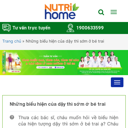
Toggle
navigat
Tư vấn trực tuyến
1900633599
Trang chủ
»
Những biểu hiện của dậy thì sớm ở bé trai
Toggl
navig
Những biểu hiện của dậy thì sớm ở bé trai
Thưa các bác sĩ, cháu muốn hỏi về biểu hiện
của hiện tượng dậy thì sớm ở bé trai ạ? Cháu