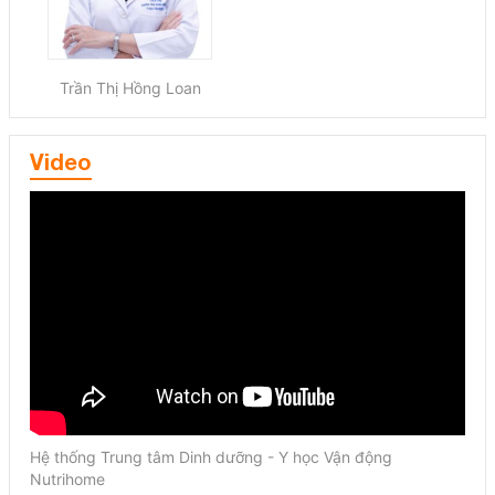
Trần Thị Hồng Loan
Video
Hệ thống Trung tâm Dinh dưỡng - Y học Vận động
Nutrihome