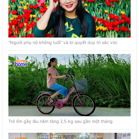
“Người phụ nữ không tuổi” và bí quyết duy trì sắc vóc
Trẻ ốm gầy lâu năm tăng 2,5 kg sau gần một tháng