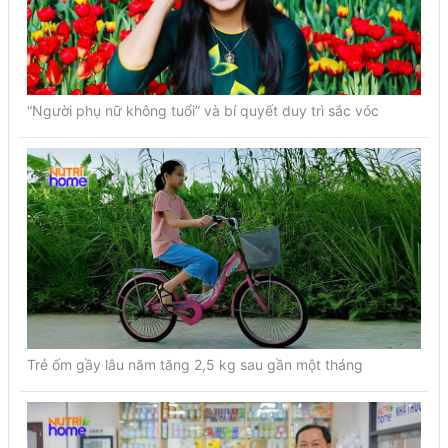
“Người phụ nữ không tuổi” và bí quyết duy trì sắc vóc
Trẻ ốm gầy lâu năm tăng 2,5 kg sau gần một tháng