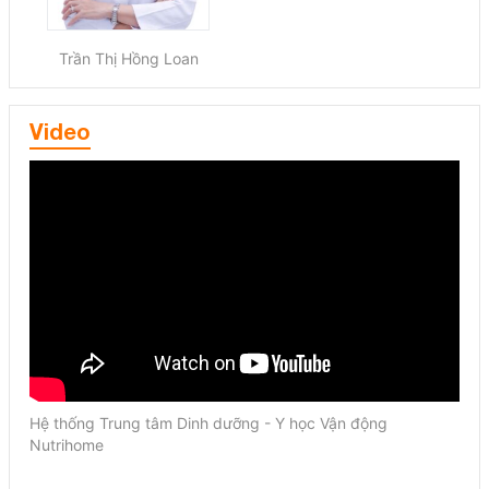
Trần Thị Hồng Loan
Video
Hệ thống Trung tâm Dinh dưỡng - Y học Vận động
Nutrihome