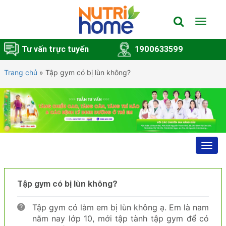
Toggle
navigat
Tư vấn trực tuyến
1900633599
Trang chủ
»
Tập gym có bị lùn không?
Toggl
navig
Tập gym có bị lùn không?
Tập gym có làm em bị lùn không ạ. Em là nam
năm nay lớp 10, mới tập tành tập gym để có