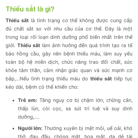
Thiếu sắt
là gì?
Thiếu sắt
là tình trạng cơ thể không được cung cấp
đủ chất sắt so với nhu cầu của cơ thể. Đây là một
trong loại rối loạn dinh dưỡng phổ biến nhất trên thế
giới.
Thiếu sắt
làm ảnh hưởng đến quá trình tạo ra tế
bào hồng cầu, gây nên bệnh thiếu máu, làm suy yếu
toàn bộ hệ miễn dịch, chức năng trao đổi chất, sức
khỏe tâm thần, cảm nhận giác quan và sức mạnh cơ
bắp,…Nếu tình trạng thiếu máu do
thiếu sắt
tiếp tục
kéo dài, bệnh có thể khiến cho:
Trẻ em:
Tăng nguy cơ bị chậm lớn, chững cân,
thấp lùn, còi cọc, sa sút trí tuệ và suy dinh
dưỡng,….
Người lớn:
Thường xuyên bị mệt mỏi, uể oải, khó
thở, đau đầu, chóng mặt, hoa mắt, da dẻ tái