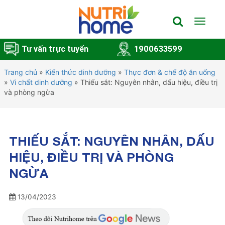
Toggle
navigat
Tư vấn trực tuyến
1900633599
Trang chủ
»
Kiến thức dinh dưỡng
»
Thực đơn & chế độ ăn uống
»
Vi chất dinh dưỡng
»
Thiếu sắt: Nguyên nhân, dấu hiệu, điều trị
và phòng ngừa
THIẾU SẮT: NGUYÊN NHÂN, DẤU
HIỆU, ĐIỀU TRỊ VÀ PHÒNG
NGỪA
13/04/2023