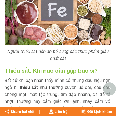
Người thiếu sắt nên ăn bổ sung các thực phẩm giàu
chất sắt
Thiếu sắt
: Khi nào cần gặp bác sĩ?
Bất cứ khi bạn nhận thấy mình có những dấu hiệu nghi
ngờ bị
thiếu sắt
như thường xuyên uể oải, đau đầu,
chóng mặt, mất tập trung, tim đập nhanh, da dẻ tái
nhợt, thường hay cảm giác ớn lạnh, nhảy cảm với
nhiệt độ,… bạn hãy nhanh chóng đi khám bác sĩ càng
Share bài viết
Liên hệ
Đặt Lịch khám
sớm càng tốt.