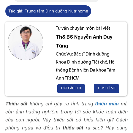
Tác giả:
Trung tâm Dinh dưỡng Nutrihome
Tư vấn chuyên môn bài viết
ThS.BS
Nguyễn Anh Duy
Tùng
Chức Vụ:
Bác sĩ Dinh dưỡng
Khoa Dinh dưỡng Tiết chế, Hệ
thống Bệnh viện Đa khoa Tâm
Anh TP.HCM
ĐẶT CÂU HỎI
XEM HỒ SƠ
Thiếu sắt
không chỉ gây ra tình trạng
thiếu máu
mà
còn ảnh hưởng nghiêm trọng tới sức khỏe toàn diện
của con người. Vậy thiếu sắt có biểu hiện gì? Cách
phòng ngừa và điều trị
thiếu sắt
ra sao? Hãy cùng