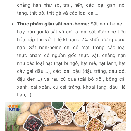
chẳng hạn như sò, trai, hến, các loại gan, nội
tạng, thịt bò, thịt gà và các loại cá….
Thực phẩm giàu sắt non-heme:
Sắt non-heme –
hay còn gọi là sắt vô cơ, là loại sắt được hệ tiêu
hóa hấp thụ với tỉ lệ khoảng 2% khối lượng dung
nạp. Sắt non-heme chỉ có mặt trong các loại
thực phẩm có nguồn gốc thực vật, chẳng hạn
như các loại hạt (hạt bí ngô, hạt mè, hạt lanh, hạt
cây gai dầu,…), các loại đậu (đậu trắng, đậu đỏ,
đậu đen,…) và rau củ quả (cải bó xôi, bông cải
xanh, cải xoăn, củ cải trắng, khoai lang, đậu Hà
Lan,…)