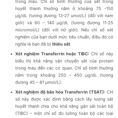
trong máu. Chỉ số bình thường của sắt trong
huyết thanh thường nằm ở khoảng 75 -150
μg/dL (tương đương 13-27 umol/L) (đối với nam
giới) và 60 – 140 μg/dL (tương đương 11-25
micromol/L) (đối với nữ giới). Nếu chỉ số xét
nghiệm của bạn dưới mức tiêu chuẩn, điều đó có
nghĩa là bạn đã bị
thiếu sắt
.
Xét nghiệm Transferrin hoặc TIBC:
Chỉ số này
biểu thị khả năng vận chuyển sắt của protein
trong máu đến các cơ quan. Chỉ số bình thường
nằm trong khoảng 250 – 450 μg/dL (tương
đương 45 – 81 μmol/L).
Xét nghiệm độ bão hòa Transferrin (TSAT):
Chỉ
số này được xác định bằng cách lấy lượng sắt
huyết thanh chia cho khả năng gắn sắt toàn bộ
(TIBC) – một chỉ số đo lường toàn bộ các loại