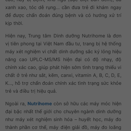
xanh xao, tóc dễ rụng… cần đưa trẻ đi khám ngay
để được chẩn đoán đúng bệnh và có hướng xử trí
kịp thời.
Hiện nay, Trung tâm Dinh dưỡng Nutrihome là đơn
vị tiên phong tại Việt Nam đầu tư, trang bị hệ thống
máy xét nghiệm vi chất dinh dưỡng sắc ký lỏng hiệu
năng cao UPLC-MS/MS hiện đại có độ nhạy, độ
chính xác cao, giúp phát hiện sớm tình trạng thiếu vi
chất ở trẻ như sắt, kẽm, canxi, vitamin A, B, C, D, E,
K…, hỗ trợ chẩn đoán chính xác tình trạng sức khỏe
trẻ và điều trị hiệu quả.
Ngoài ra,
Nutrihome
còn sở hữu các máy móc hiện
đại bậc nhất thế giới cho chuyên ngành dinh dưỡng
như máy xét nghiệm sinh hóa – huyết học, máy đo
thành phần cơ thể, máy điện giải đồ, máy đo loãng