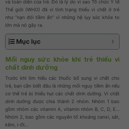
và toàn diện của trẻ. Đó là lý do vì sao Tổ chức Y tế
Thế giới (WHO) đã ví tình trạng thiếu vi chất ở trẻ
như “nạn đói tiềm ẩn” vì những hệ lụy sức khỏe to
lớn mà nó gây ra.
Mục lục
Mối nguy sức khỏe khi trẻ thiếu vi
chất dinh dưỡng
Trước khi tìm hiểu các
thuốc bổ sung vi chất cho
trẻ
, bạn cần biết đâu là những mối nguy tiềm ẩn nếu
cơ thể trẻ bị thiếu hụt các chất dinh dưỡng. Vi chất
dinh dưỡng được chia thành 2 nhóm. Nhóm 1 bao
gồm nhóm các vitamin A, vitamin nhóm B, C, D, E…
Nhóm 2, bao gồm các nguyên tố khoáng canxi, sắt,
kẽm, i-ốt…