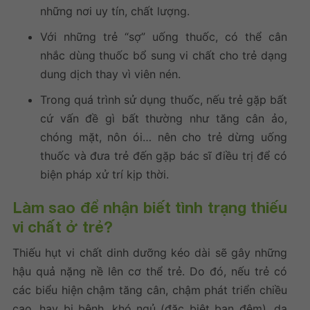
những nơi uy tín, chất lượng.
Với những trẻ “sợ” uống thuốc, có thể cân
nhắc dùng
thuốc bổ sung vi chất cho trẻ
dạng
dung dịch thay vì viên nén.
Trong quá trình sử dụng thuốc, nếu trẻ gặp bất
cứ vấn đề gì bất thường như tăng cân ảo,
chóng mặt, nôn ói… nên cho trẻ dừng uống
thuốc và đưa trẻ đến gặp bác sĩ điều trị để có
biện pháp xử trí kịp thời.
Làm sao để nhận biết tình trạng thiếu
vi chất ở trẻ?
Thiếu hụt vi chất dinh dưỡng kéo dài sẽ gây những
hậu quả nặng nề lên cơ thể trẻ. Do đó, nếu trẻ có
các biểu hiện chậm tăng cân, chậm phát triển chiều
cao, hay bị bệnh, khó ngủ (đặc biệt ban đêm), da