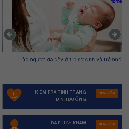
Trào ngược dạ dày ở trẻ sơ sinh và trẻ nhỏ
KIỂM TRA TÌNH TRẠNG
XEM THÊM
DINH DƯỠNG
ĐẶT LỊCH KHÁM
XEM THÊM