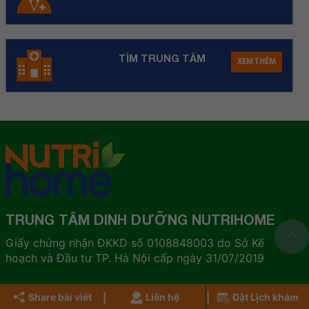
TÌM TRUNG TÂM
XEM THÊM
TRUNG TÂM DINH DƯỠNG NUTRIHOME
Giấy chứng nhận ĐKKD số 0108848003 do Sở Kế
hoạch và Đầu tư TP. Hà Nội cấp ngày 31/07/2019
Điều khoản sử dụng
Share bài viết
Liên hệ
Đặt Lịch khám
Chính sách bảo mật