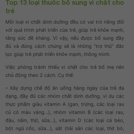
Top 13 loại
thuốc bổ sung vi chất cho
trẻ
Mỗi loại vi chất dinh dưỡng đều có vai trò riêng đối
với quá trình phát triển của trẻ, giúp trẻ khỏe mạnh,
tăng sức đề kháng. Vì vậy, nếu được bổ sung đầy
đủ và đúng cách chúng sẽ là những “trợ thủ” đắc
lực giúp trẻ phát triển khỏe mạnh, thông minh.
Việc phòng tránh thiếu vi chất cho trẻ bố mẹ nên
chủ động theo 2 cách. Cụ thể:
– Xây dựng chế độ ăn uống hàng ngày của trẻ đa
dạng, đầy đủ các nhóm chất dinh dưỡng, ví dụ các
thực phẩm giàu vitamin A (gan, trứng, các loại rau
củ có màu vàng…), nhóm vitamin B (các loại rau,
đậu, nấm, thịt, sữa…), vitamin D (các loại cá béo,
bột ngũ cốc, sữa…), sắt (hải sản các loại, thịt bò,