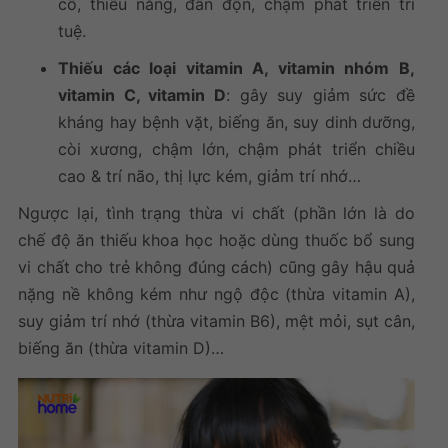
cổ, thiểu năng, đần độn, chậm phát triển trí
tuệ.
Thiếu các loại vitamin A, vitamin nhóm B,
vitamin C, vitamin D
: gây suy giảm sức đề
kháng hay bệnh vặt, biếng ăn, suy dinh dưỡng,
còi xương, chậm lớn, chậm phát triển chiều
cao & trí não, thị lực kém, giảm trí nhớ…
Ngược lại, tình trạng thừa vi chất (phần lớn là do
chế độ ăn thiếu khoa học hoặc dùng
thuốc bổ sung
vi chất cho trẻ
không đúng cách) cũng gây hậu quả
nặng nề không kém như ngộ độc (thừa vitamin A),
suy giảm trí nhớ (thừa vitamin B6), mệt mỏi, sụt cân,
biếng ăn (thừa vitamin D)…