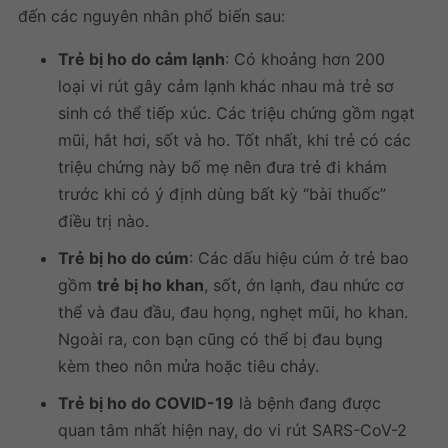
đến các nguyên nhân phổ biến sau:
Trẻ bị ho do cảm lạnh
: Có khoảng hơn 200
loại vi rút gây cảm lạnh khác nhau mà trẻ sơ
sinh có thể tiếp xúc. Các triệu chứng gồm ngạt
mũi, hắt hơi, sốt và ho. Tốt nhất, khi trẻ có các
triệu chứng này bố mẹ nên đưa trẻ đi khám
trước khi có ý định dùng bất kỳ “bài thuốc”
điều trị nào.
Trẻ bị ho do cúm
: Các dấu hiệu cúm ở trẻ bao
gồm
trẻ bị ho khan
, sốt, ớn lạnh, đau nhức cơ
thể và đau đầu, đau họng, nghẹt mũi, ho khan.
Ngoài ra, con bạn cũng có thể bị đau bụng
kèm theo nôn mửa hoặc tiêu chảy.
Trẻ bị ho do COVID-19
là bệnh đang được
quan tâm nhất hiện nay, do vi rút SARS-CoV-2