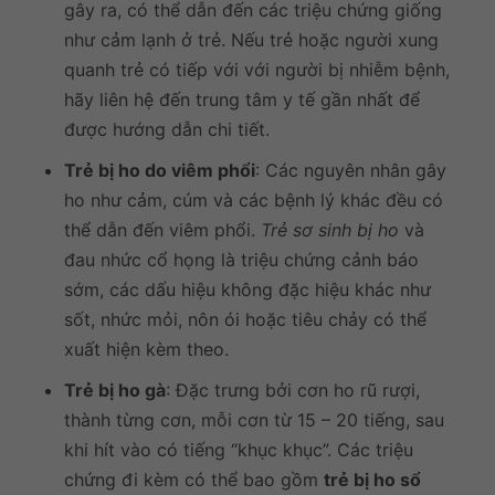
gây ra, có thể dẫn đến các triệu chứng giống
như cảm lạnh ở trẻ. Nếu trẻ hoặc người xung
quanh trẻ có tiếp với với người bị nhiễm bệnh,
hãy liên hệ đến trung tâm y tế gần nhất để
được hướng dẫn chi tiết.
Trẻ bị ho do viêm phổi
: Các nguyên nhân gây
ho như cảm, cúm và các bệnh lý khác đều có
thể dẫn đến viêm phổi.
Trẻ sơ sinh bị ho
và
đau nhức cổ họng là triệu chứng cảnh báo
sớm, các dấu hiệu không đặc hiệu khác như
sốt, nhức mỏi, nôn ói hoặc tiêu chảy có thể
xuất hiện kèm theo.
Trẻ bị ho gà
: Đặc trưng bởi cơn ho rũ rượi,
thành từng cơn, mỗi cơn từ 15 – 20 tiếng, sau
khi hít vào có tiếng “khục khục”. Các triệu
chứng đi kèm có thể bao gồm
trẻ bị ho sổ