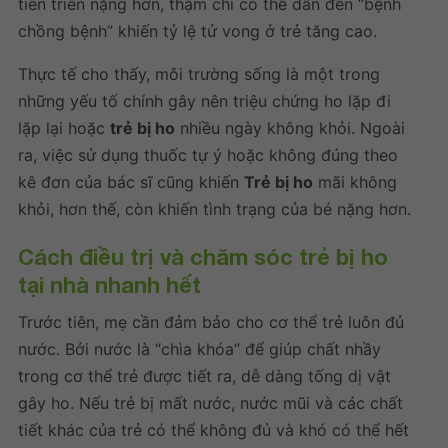
tiến triển nặng hơn, thậm chí có thể dẫn đến “bệnh
chồng bệnh” khiến tỷ lệ tử vong ở trẻ tăng cao.
Thực tế cho thấy, môi trường sống là một trong
những yếu tố chính gây nên triệu chứng ho lặp đi
lặp lại hoặc
trẻ bị ho
nhiều ngày không khỏi. Ngoài
ra, việc sử dụng thuốc tự ý hoặc không đúng theo
kê đơn của bác sĩ cũng khiến
Trẻ bị ho
mãi không
khỏi, hơn thế, còn khiến tình trạng của bé nặng hơn.
Cách điều trị và chăm sóc trẻ bị ho
tại nhà nhanh hết
Trước tiên, mẹ cần đảm bảo cho cơ thể trẻ luôn đủ
nước. Bởi nước là “chìa khóa” để giúp chất nhầy
trong cơ thể trẻ được tiết ra, dễ dàng tống dị vật
gây ho. Nếu trẻ bị mất nước, nước mũi và các chất
tiết khác của trẻ có thể không đủ và khó có thể hết