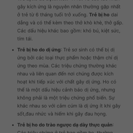
gây kích ứng là nguyên nhân thường gặp nhất
ở trẻ từ 6 tháng tuổi trở xuống.
Trẻ bị ho
dai
dẳng và có thể kèm theo thở khò khè, thở gấp.
Các dấu hiệu khác bao gồm: khó bú, kiệt sức,
tím tái.
Trẻ bị ho do dị ứng
: Trẻ sơ sinh có thể bị dị
ứng bởi các loại thực phẩm hoặc thậm chí dị
ứng theo mùa. Các triệu chứng thường khác
nhau và liên quan đến nơi chúng được kích
hoạt khi tiếp xúc với chất gây dị ứng. Ho có
thể là một dấu hiệu cảnh báo dị ứng, nhưng
không phải là một triệu chứng phổ biến. Sự
khác nhau so với cảm cúm là dị ứng ít khi gây
sốt,đau nhức và hiếm khi gây đau họng.
Trẻ bị ho do trào ngược dạ dày thực quản
:
Các triệu chứng ở trẻ bao gồm ho, thường