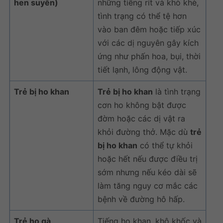
hen suyễn)
những tiếng rít và khò khè,
tình trạng có thể tệ hơn
vào ban đêm hoặc tiếp xúc
với các dị nguyên gây kích
ứng như phấn hoa, bụi, thời
tiết lạnh, lông động vật.
Trẻ bị ho khan
Trẻ bị ho khan
là tình trạng
cơn ho không bật được
đờm hoặc các dị vật ra
khỏi đường thở. Mặc dù
trẻ
bị ho khan
có thể tự khỏi
hoặc hết nếu được điều trị
sớm nhưng nếu kéo dài sẽ
làm tăng nguy cơ mắc các
bệnh về đường hô hấp.
Trẻ ho gà
Tiếng ho khan, khô khốc và