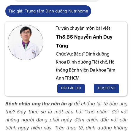
Tác giả:
Trung tâm Dinh dưỡng Nutrihome
Tư vấn chuyên môn bài viết
ThS.BS
Nguyễn Anh Duy
Tùng
Chức Vụ:
Bác sĩ Dinh dưỡng
Khoa Dinh dưỡng Tiết chế, Hệ
thống Bệnh viện Đa khoa Tâm
Anh TP.HCM
ĐẶT CÂU HỎI
XEM HỒ SƠ
Bệnh nhân ung thư nên ăn gì
để chống lại tế bào ung
thư? Đây thực sự là một câu hỏi “khó nhằn” đối với
những người đang phải ngày đêm chiến đấu với căn
bệnh nguy hiểm này. Trên thực tế, dinh dưỡng không