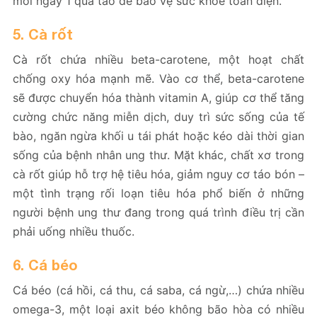
mỗi ngày 1 quả táo để bảo vệ sức khỏe toàn diện.
5. Cà rốt
Cà rốt chứa nhiều beta-carotene, một hoạt chất
chống oxy hóa mạnh mẽ. Vào cơ thể, beta-carotene
sẽ được chuyển hóa thành vitamin A, giúp cơ thể tăng
cường chức năng miễn dịch, duy trì sức sống của tế
bào, ngăn ngừa khối u tái phát hoặc kéo dài thời gian
sống của bệnh nhân ung thư. Mặt khác, chất xơ trong
cà rốt giúp hỗ trợ hệ tiêu hóa, giảm nguy cơ táo bón –
một tình trạng rối loạn tiêu hóa phổ biến ở những
người bệnh ung thư đang trong quá trình điều trị cần
phải uống nhiều thuốc.
6. Cá béo
Cá béo (cá hồi, cá thu, cá saba, cá ngừ,…) chứa nhiều
omega-3, một loại axit béo không bão hòa có nhiều