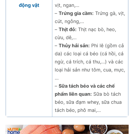
động vật
vịt, ngan,…
–
Trứng gia cầm:
Trứng gà, vịt,
cút, ngỗng,…
–
Thịt đỏ:
Thịt nạc bò, heo,
cừu, dê,…
–
Thủy hải sản:
Phi lê (gồm cả
da) các loại cá béo (cá hồi, cá
ngừ, cá trích, cá thu,…) và các
loại hải sản như tôm, cua, mực,
…
–
Sữa tách béo và các chế
phẩm liên quan:
Sữa bò tách
béo, sữa đạm whey, sữa chua
tách béo, phô mai,…