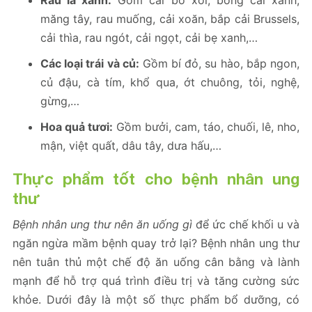
Rau lá xanh:
Gồm cải bó xôi, bông cải xanh,
măng tây, rau muống, cải xoăn, bắp cải Brussels,
cải thìa, rau ngót, cải ngọt, cải bẹ xanh,…
Các loại trái và củ:
Gồm bí đỏ, su hào, bắp ngon,
củ đậu, cà tím, khổ qua, ớt chuông, tỏi, nghệ,
gừng,…
Hoa quả tươi:
Gồm bưởi, cam, táo, chuối, lê, nho,
mận, việt quất, dâu tây, dưa hấu,…
Thực phẩm tốt cho bệnh nhân ung
thư
Bệnh nhân ung thư nên ăn uống gì
để ức chế khối u và
ngăn ngừa mầm bệnh quay trở lại? Bệnh nhân ung thư
nên tuân thủ một chế độ ăn uống cân bằng và lành
mạnh để hỗ trợ quá trình điều trị và tăng cường sức
khỏe. Dưới đây là một số thực phẩm
bổ dưỡng, có