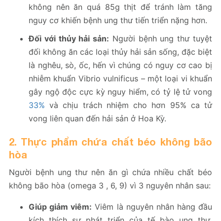
không nên ăn quá 85g thịt để tránh làm tăng
nguy cơ khiến bệnh ung thư tiến triển nặng hơn.
Đối với thủy hải sản:
Người bệnh ung thư tuyệt
đối không ăn các loại thủy hải sản sống, đặc biệt
là nghêu, sò, ốc, hến vì chúng có nguy cơ cao bị
nhiễm khuẩn Vibrio vulnificus – một loại vi khuẩn
gây ngộ độc cực kỳ nguy hiểm, có tỷ lệ tử vong
33%
và chịu trách nhiệm cho hơn 95% ca tử
vong liên quan đến hải sản ở Hoa Kỳ.
2. Thực phẩm chứa chất béo không bão
hòa
Người bệnh ung thư nên ăn gì chứa nhiều chất béo
không bão hòa (omega 3 , 6, 9) vì 3 nguyên nhân sau:
Giúp giảm viêm:
Viêm là nguyên nhân hàng đầu
kích thích sự phát triển của tế bào ung thư.