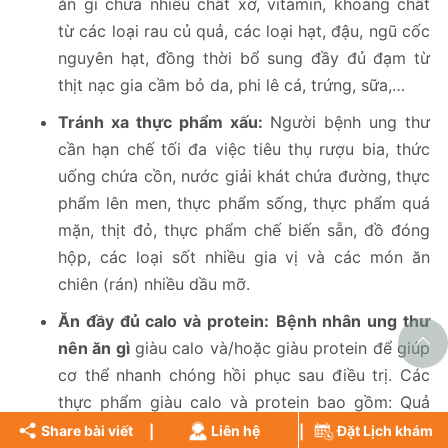
ăn gì chứa nhiều chất xơ, vitamin, khoáng chất
từ các loại rau củ quả, các loại hạt, đậu, ngũ cốc
nguyên hạt, đồng thời bổ sung đầy đủ đạm từ
thịt nạc gia cầm bỏ da, phi lê cá, trứng, sữa,…
Tránh xa thực phẩm xấu:
Người bệnh ung thư
cần hạn chế tối đa việc tiêu thụ rượu bia, thức
uống chứa cồn, nước giải khát chứa đường, thực
phẩm lên men, thực phẩm sống, thực phẩm quá
mặn, thịt đỏ, thực phẩm chế biến sẵn, đồ đóng
hộp, các loại sốt nhiều gia vị và các món ăn
chiên (rán) nhiều dầu mỡ.
Ăn đầy đủ calo và protein:
Bệnh nhân ung thư
nên ăn gì
giàu calo và/hoặc giàu protein để giúp
cơ thể nhanh chóng hồi phục sau điều trị. Các
thực phẩm giàu calo và protein bao gồm: Quả
bơ, bơ đậu phộng, phi lê cá, nạc cá béo (cả da),
Share bài viết
Liên hệ
Đặt Lịch khám