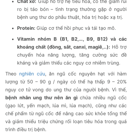
Chất xơ:
Giúp hỗ trợ hệ tiêu hóa, có thể giảm rủi
ro bị táo bón – tình trạng thường gặp ở người
bệnh ung thư do phẫu thuật, hóa trị hoặc xạ trị.
Protein:
Giúp cơ thể hồi phục và tái tạo mô.
Vitamin nhóm B (B1, B2,…, B9, B12) và các
khoáng chất (đồng, sắt, canxi, magiê,..):
Hỗ trợ
chuyển hóa năng lượng, tăng cường sức đề
kháng và giảm thiểu các nguy cơ nhiễm trùng.
Theo
nghiên cứu
, ăn ngũ cốc nguyên hạt với hàm
lượng từ 50 – 90 g / ngày có thể hạ thấp 9 – 20%
nguy cơ tử vong do ung thư của người bệnh. Vì thế,
bệnh nhân ung thư nên ăn gì
chứa nhiều ngũ cốc
(gạo lứt, yến mạch, lúa mì, lúa mạch), cũng như các
chế phẩm từ ngũ cốc để nâng cao sức khỏe tổng thể
và giảm thiểu triệu chứng rối loạn tiêu hóa trong quá
trình điều trị bệnh.