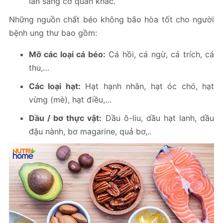
lấn sang cơ quan khác.
Những nguồn chất béo không bão hòa tốt cho người
bệnh ung thư bao gồm:
Mỡ các loại cá béo:
Cá hồi, cá ngừ, cá trích, cá
thu,…
Các loại hạt:
Hạt hạnh nhân, hạt óc chó, hạt
vừng (mè), hạt điều,…
Dầu / bơ thực vật:
Dầu ô-liu, dầu hạt lanh, dầu
đậu nành, bơ magarine, quả bơ,..