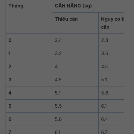
Tháng
CÂN NẶNG (kg)
Thiếu cân
Nguy cơ thiếu
cân
0
2.4
2.8
1
3.2
3.6
2
4
4.5
3
4.6
5.1
4
5.1
5.6
5
5.5
6.1
6
5.8
6.4
7
6.1
6.7