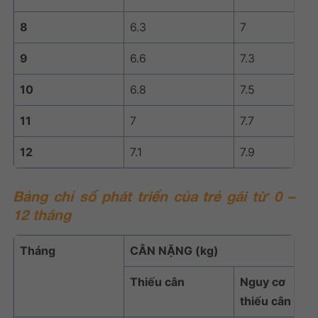
8
6.3
7
9
6.6
7.3
10
6.8
7.5
11
7
7.7
12
7.1
7.9
Bảng
chỉ số phát triển của trẻ
gái từ 0 –
12 tháng
Tháng
CÂN NẶNG (kg)
Thiếu cân
Nguy cơ
thiếu cân