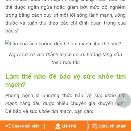
thể được ngăn ngừa hoặc giảm bớt mức độ nghiêm
trọng bằng cách duy trì một lối sống lành mạnh, uống
thuốc và tuân thủ theo các chỉ định quan trọng của
bác sĩ.
Nguy cơ xơ vữa thành mạch có xu hướng tăng dần
theo tuổi tác
Làm thế nào để bảo vệ sức khỏe tim
mạch?
Phòng bệnh là phương thức bảo vệ
sức khỏe tim
mạch
hàng đầu được nhiều chuyên gia khuyến nghị.
Để bảo vệ
sức khỏe tim mạch
, bạn cần:
Xây dựng một chế độ ăn khoa học:
Hạn chế
Share bài viết
Liên hệ
Đặt Lịch khám