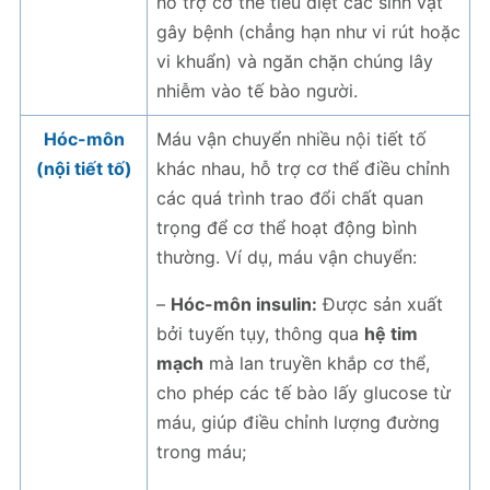
hỗ trợ cơ thể tiêu diệt các sinh vật
gây bệnh (chẳng hạn như vi rút hoặc
vi khuẩn) và ngăn chặn chúng lây
nhiễm vào tế bào người.
Hóc-môn
Máu vận chuyển nhiều nội tiết tố
(nội tiết tố)
khác nhau, hỗ trợ cơ thể điều chỉnh
các quá trình trao đổi chất quan
trọng để cơ thể hoạt động bình
thường. Ví dụ, máu vận chuyển:
–
Hóc-môn insulin:
Được sản xuất
bởi tuyến tụy, thông qua
hệ tim
mạch
mà lan truyền khắp cơ thể,
cho phép các tế bào lấy glucose từ
máu, giúp điều chỉnh lượng đường
trong máu;