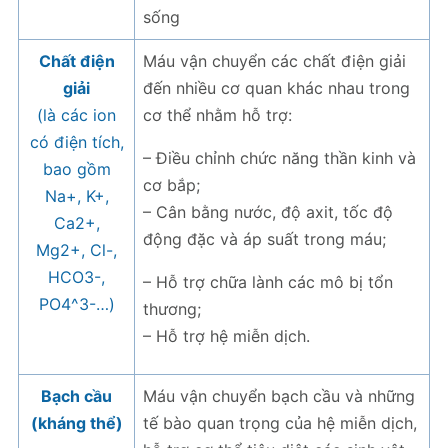
sống
Chất điện
Máu vận chuyển các chất điện giải
giải
đến nhiều cơ quan khác nhau trong
(là các ion
cơ thể nhằm hỗ trợ:
có điện tích,
– Điều chỉnh chức năng thần kinh và
bao gồm
cơ bắp;
Na+, K+,
– Cân bằng nước, độ axit, tốc độ
Ca2+,
động đặc và áp suất trong máu;
Mg2+, Cl-,
HCO3-,
– Hỗ trợ chữa lành các mô bị tổn
PO4^3-…)
thương;
– Hỗ trợ hệ miễn dịch.
Bạch cầu
Máu vận chuyển bạch cầu và những
(kháng thể)
tế bào quan trọng của hệ miễn dịch,