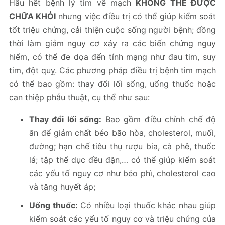
Hầu hết bệnh lý tim về mạch
KHÔNG THỂ ĐƯỢC
CHỮA KHỎI
nhưng việc điều trị có thể giúp kiểm soát
tốt triệu chứng, cải thiện cuộc sống người bệnh; đồng
thời làm giảm nguy cơ xảy ra các biến chứng nguy
hiểm, có thể đe dọa đến tính mạng như đau tim, suy
tim, đột quỵ. Các phương pháp điều trị bệnh tim mạch
có thể bao gồm: thay đổi lối sống, uống thuốc hoặc
can thiệp phẫu thuật, cụ thể như sau:
Thay đổi lối sống:
Bao gồm điều chỉnh chế độ
ăn để giảm chất béo bão hòa, cholesterol, muối,
đường; hạn chế tiêu thụ rượu bia, cà phê, thuốc
lá; tập thể dục đều đặn,… có thể giúp kiểm soát
các yếu tố nguy cơ như béo phì, cholesterol cao
và tăng huyết áp;
Uống thuốc:
Có nhiều loại thuốc khác nhau giúp
kiểm soát các yếu tố nguy cơ và triệu chứng của