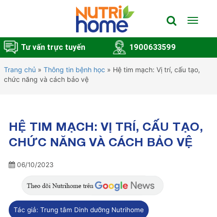
Toggle
navigat
Tư vấn trực tuyến
1900633599
Trang chủ
»
Thông tin bệnh học
»
Hệ tim mạch: Vị trí, cấu tạo,
chức năng và cách bảo vệ
HỆ TIM MẠCH: VỊ TRÍ, CẤU TẠO,
CHỨC NĂNG VÀ CÁCH BẢO VỆ
06/10/2023
Tác giả:
Trung tâm Dinh dưỡng Nutrihome