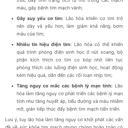
thúc đẩy tình trạng tích tụ mỡ trong các mạch
máu, gây bệnh tim mạch vành;
Gây suy yếu cơ tim:
Lão hóa khiến cơ tim trở
nên dày và yếu hơn, làm giảm khả năng bơm
máu của tim;
Nhiễu tín hiệu điện tim:
Lão hóa có thể khiến
quá trình phóng điện sinh học ở nút xoang, bộ
phận kích thích cơ tim co bóp nhờ liên tục
phóng thích các luồng điện sinh học, hoạt động
kém hiệu quả, dẫn đến các rối loạn nhịp tim;
Tăng nguy cơ mắc các bệnh lý mạn tính:
Lão
hóa làm tăng nguy cơ phát triển các bệnh lý mạn
tính như tăng huyết áp, tiểu đường và máu nhiễm
mỡ, gián tiếp thúc đẩy bệnh tim mạch tiến triển.
Lưu ý, tuy lão hóa làm tăng nguy cơ khởi phát các vấn
đề về
sức khỏe tim mạch
nhưng chúng hoàn toàn có