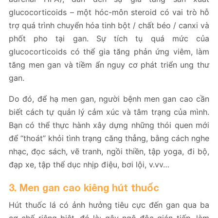
glucocorticoids – một hóc-môn steroid có vai trò hỗ
trợ quá trình chuyển hóa tinh bột / chất béo / canxi và
phốt pho tại gan. Sự tích tụ quá mức của
glucocorticoids có thể gia tăng phản ứng viêm, làm
tăng men gan và tiềm ẩn nguy cơ phát triển ung thư
gan.
Do đó, để hạ men gan, người bệnh men gan cao cần
biết cách tự quản lý cảm xúc và tâm trạng của mình.
Bạn có thể thực hành xây dựng những thói quen mới
để “thoát” khỏi tình trạng căng thẳng, bằng cách nghe
nhạc, đọc sách, vẽ tranh, ngồi thiền, tập yoga, đi bộ,
đạp xe, tập thể dục nhịp điệu, bơi lội, v.vv…
3. Men gan cao kiêng hút thuốc
Hút thuốc lá có ảnh hưởng tiêu cực đến gan qua ba
cơ chế riêng biệt, đó là: gây ngộ độc gián tiếp, làm