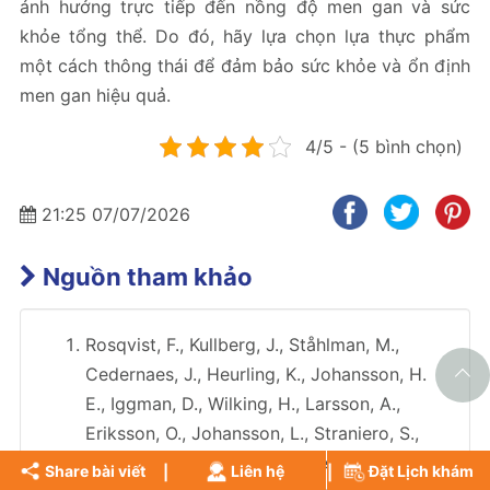
ảnh hưởng trực tiếp đến nồng độ men gan và sức
khỏe tổng thể. Do đó, hãy lựa chọn lựa thực phẩm
một cách thông thái để đảm bảo sức khỏe và ổn định
men gan hiệu quả.
4/5 - (5 bình chọn)
21:25 07/07/2026
Nguồn tham khảo
Rosqvist, F., Kullberg, J., Ståhlman, M.,
Cedernaes, J., Heurling, K., Johansson, H.
E., Iggman, D., Wilking, H., Larsson, A.,
Eriksson, O., Johansson, L., Straniero, S.,
Rudling, M., Antoni, G., Lubberink, M., Orho-
Share bài viết
Liên hệ
Đặt Lịch khám