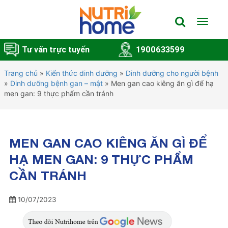
Toggle
navigat
Tư vấn trực tuyến
1900633599
Trang chủ
»
Kiến thức dinh dưỡng
»
Dinh dưỡng cho người bệnh
»
Dinh dưỡng bệnh gan – mật
»
Men gan cao kiêng ăn gì để hạ
men gan: 9 thực phẩm cần tránh
MEN GAN CAO KIÊNG ĂN GÌ ĐỂ
HẠ MEN GAN: 9 THỰC PHẨM
CẦN TRÁNH
10/07/2023