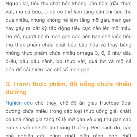
Ngược lại, tiêu thụ chất béo không bão hòa (dầu thực
vật, mỡ cá béo,…) dù có thể làm tăng cân khi tiêu thụ
quá nhiều, nhưng không hề làm tăng mỡ gan, men gan
hay gây ra bất kỳ tác động tiêu cực nào lên mỡ máu.
Do đó, người bệnh men gan cao nên hạn chế việc tiêu
thụ thực phẩm chứa chất béo bão hòa và thay bằng
những thực phẩm chứa nhiều omega 3, 6, 9 như dầu
ô-liu, dầu đậu nành, bơ thực vật, quả bơ và mỡ cá
béo để cải thiện các chỉ số men gan.
3. Tránh thực phẩm, đồ uống chứa nhiều
đường
Nghiên cứu
cho thấy, chế độ ăn giàu fructose (loại
đường chứa nhiều trong các loại thức uống giải khát)
có khả năng gia tăng tỷ lệ mỡ gan và ung thư gan cao
hơn so với chế độ ăn thông thường​. Bên cạnh đó, các
nhà nghiên cứu cũng phát hiện rằng, hợp chất