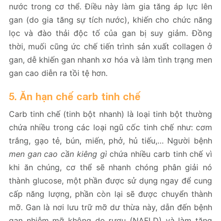
nước trong cơ thể. Điều này làm gia tăng áp lực lên
gan (do gia tăng sự tích nước), khiến cho chức năng
lọc và đào thải độc tố của gan bị suy giảm. Đồng
thời, muối cũng ức chế tiến trình sản xuất collagen ở
gan, dễ khiến gan nhanh xơ hóa và làm tình trạng men
gan cao diễn ra tồi tệ hơn.
5. Ăn hạn chế carb tinh chế
Carb tinh chế (tinh bột nhanh) là loại tinh bột thường
chứa nhiều trong các loại ngũ cốc tinh chế như: cơm
trắng, gạo tẻ, bún, miến, phở, hủ tiếu,… Người bệnh
men gan cao cần kiêng gì
chứa nhiều carb tinh chế vì
khi ăn chúng, cơ thể sẽ nhanh chóng phân giải nó
thành glucose, một phần được sử dụng ngay để cung
cấp năng lượng, phần còn lại sẽ được chuyển thành
mỡ. Gan là nơi lưu trữ mỡ dư thừa này, dẫn đến bệnh
gan nhiễm mỡ không do rượu​​ (NAFLD) và làm tăng