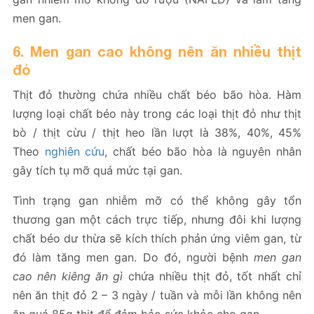
men gan.
6. Men gan cao không nên ăn nhiều thịt
đỏ
Thịt đỏ thường chứa nhiều chất béo bão hòa. Hàm
lượng loại chất béo này trong các loại thịt đỏ như thịt
bò / thịt cừu / thịt heo lần lượt là 38%, 40%, 45%
Theo
nghiên cứu
, chất béo bão hòa là nguyên nhân
gây tích tụ mỡ quá mức tại gan.
Tình trạng gan nhiễm mỡ có thể không gây tổn
thương gan một cách trực tiếp, nhưng đôi khi lượng
chất béo dư thừa sẽ kích thích phản ứng viêm gan, từ
đó làm tăng men gan. Do đó, người bệnh
men gan
cao nên kiêng ăn gì
chứa nhiều thịt đỏ, tốt nhất chỉ
nên ăn thịt đỏ 2 – 3 ngày / tuần và mỗi lần không nên
ăn quá 85g thịt để đảm bảo sức khỏe cho gan.