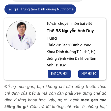
Tác giả:
Trung tâm Dinh dưỡng Nutrihome
Tư vấn chuyên môn bài viết
ThS.BS
Nguyễn Anh Duy
Tùng
Chức Vụ:
Bác sĩ Dinh dưỡng
Khoa Dinh dưỡng Tiết chế, Hệ
thống Bệnh viện Đa khoa Tâm
Anh TP.HCM
ĐẶT CÂU HỎI
XEM HỒ SƠ
Để hạ men gan, bạn không chỉ cần uống thuốc theo
chỉ định của bác sĩ mà còn cần phải xây dựng chế độ
dinh dưỡng khoa học. Vậy, người bệnh
men gan cao
kiêng ăn gì
? Câu trả lời không chỉ nằm ở những loại