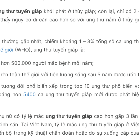
ng thư tuyến giáp
khởi phát ở thùy giáp; còn lại, chỉ có 2
 thấy nguy cơ di căn cao hơn so với ung thư nằm ở thùy g
ết thường gặp nhất, chiếm khoảng 1 – 3% tổng số ca ung t
ế giới
(WHO), ung thư tuyến giáp là:
với hơn 500.000 người mắc bệnh mỗi năm;
rên toàn thế giới với tiên lượng sống sau 5 năm được ước t
 tương đối phổ biến xếp trong top 10 ung thư phổ biến vớ
hoảng hơn
5400
ca ung thư tuyến giáp mới được phát hi
hụ nữ có tỷ lệ mắc
ung thư tuyến giáp
cao hơn gấp 3 lần
 sinh sản. Tại Việt Nam, tỷ lệ mắc ung thư tuyến giáp ở V
tiến bộ trong kỹ thuật chẩn đoán hoặc do sự xuống cấp của