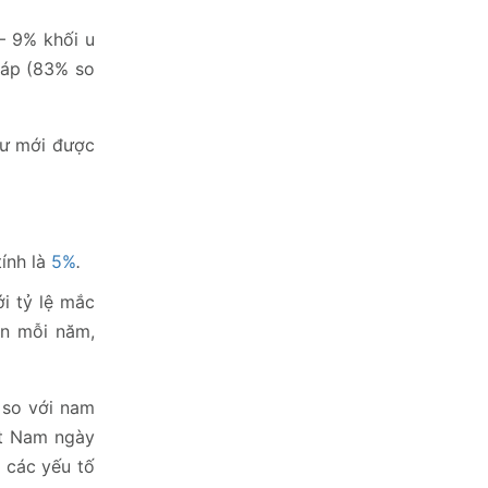
 – 9% khối u
iáp (83% so
hư mới được
ính là
5%
.
i tỷ lệ mắc
ện mỗi năm,
 so với nam
iệt Nam ngày
 các yếu tố