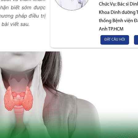
Chức Vụ:
Bác sĩ Di
 nhận biết sớm được
Khoa Dinh dưỡng Ti
hương pháp điều trị
thống Bệnh viện Đ
bài viết sau.
Anh TP.HCM
ĐẶT CÂU HỎI