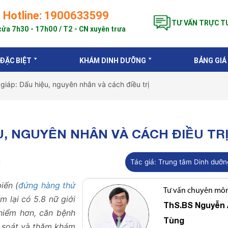
Hotline: 1900633599
TƯ VẤN TRỰC T
ửa 7h30 - 17h00 / T2 - CN xuyên trưa
 ĐẶC BIỆT
KHÁM DINH DƯỠNG
BẢNG GIÁ
giáp: Dấu hiệu, nguyên nhân và cách điều trị
U, NGUYÊN NHÂN VÀ CÁCH ĐIỀU TR
Tác giả:
Trung tâm Dinh dưỡn
iến (
đứng hàng thứ
Tư vấn chuyên môn 
m lại có 5.8 nữ giới
ThS.BS
Nguyễn 
hiểm hơn, căn bệnh
Tùng
 soát và thăm khám