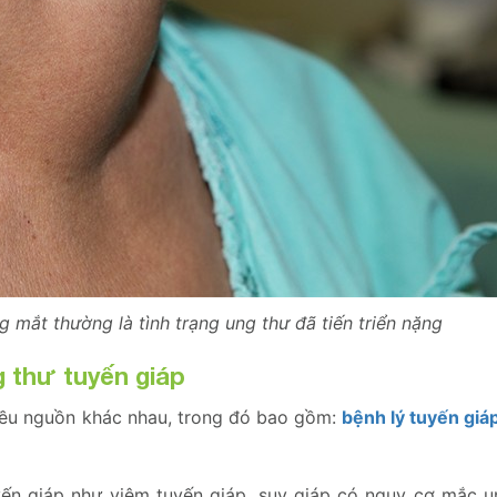
g mắt thường là tình trạng ung thư đã tiến triển nặng
 thư tuyến giáp
iều nguồn khác nhau, trong đó bao gồm:
bệnh lý tuyến giá
ến giáp như viêm tuyến giáp, suy giáp có nguy cơ mắc u