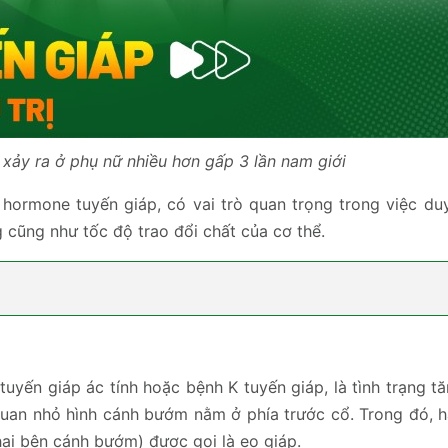
 xảy ra ở phụ nữ nhiều hơn gấp 3 lần nam giới
hormone tuyến giáp, có vai trò quan trọng trong việc duy
g cũng như tốc độ trao đổi chất của cơ thể.
 tuyến giáp ác tính hoặc bệnh K tuyến giáp, là tình trạng t
quan nhỏ hình cánh bướm nằm ở phía trước cổ. Trong đó, h
hai bên cánh bướm) được gọi là eo giáp.