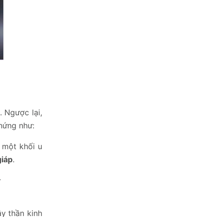
 Ngược lại,
chứng như:
 một khối u
giáp
.
.
y thần kinh