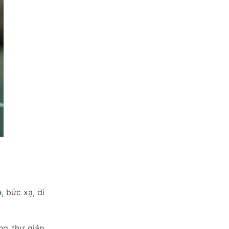
p
, bức xạ, di
ng thư giáp