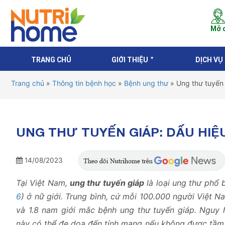
Mở c
TRANG CHỦ
GIỚI THIỆU
DỊCH VỤ
Trang chủ
»
Thông tin bệnh học
»
Bệnh ung thư
»
Ung thư tuyến 
UNG THƯ TUYẾN GIÁP: DẤU HIỆ
14/08/2023
Tại Việt Nam,
ung thư tuyến giáp
là loại ung thư phổ b
6
) ở nữ giới. Trung bình, cứ mỗi 100.000 người Việt Na
và 1.8 nam giới mắc bệnh ung thư tuyến giáp. Nguy 
này có thể đe dọa đến tính mạng nếu không được tầm