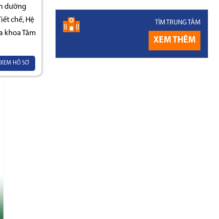
nh dưỡng
ết chế, Hệ
TÌM TRUNG TÂM
a khoa Tâm
XEM THÊM
XEM HỒ SƠ