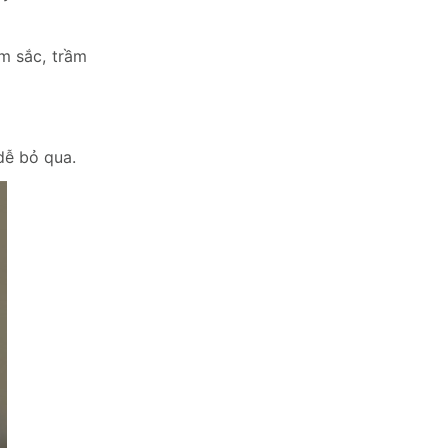
m sắc, trầm
ễ bỏ qua.