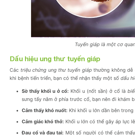
Tuyến giáp là một cơ qua
Dấu hiệu ung thư tuyến giáp
Các
triệu chứng ung thư tuyến giáp
thường không dễ đ
khi bệnh tiến triển, bạn có thể nhận thấy một số
dấu hi
Sờ thấy khối u ở cổ:
Khối u (nốt sần) ở cổ là
biể
sưng tấy nằm ở phía trước cổ, bạn nên đi khám 
Cảm thấy khó nuốt:
Khi khối u lớn dần bên trong
Cảm giác khó thở:
Khối u lớn có thể gây áp lực l
Đau cổ và đau tai:
Một số người có thể cảm thấy 