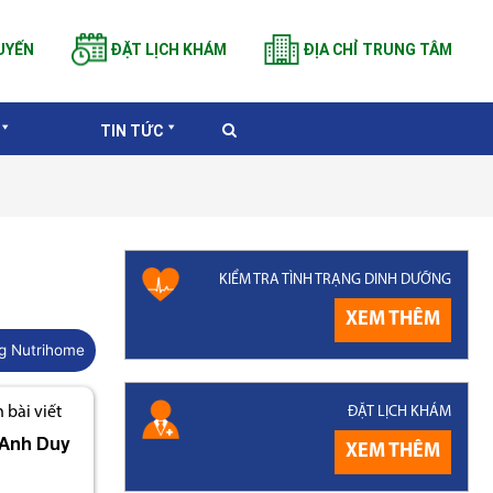
UYẾN
ĐẶT LỊCH KHÁM
ĐỊA CHỈ TRUNG TÂM
TIN TỨC
KIỂM TRA TÌNH TRẠNG DINH DƯỠNG
Ị
XEM THÊM
g Nutrihome
ĐẶT LỊCH KHÁM
bài viết
Anh Duy
XEM THÊM