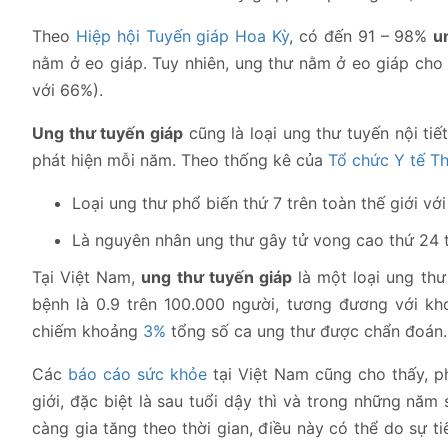
Theo
Hiệp hội Tuyến giáp Hoa Kỳ
, có đến 91 – 98%
u
nằm ở eo giáp. Tuy nhiên, ung thư nằm ở eo giáp cho
với 66%).
Ung thư tuyến giáp
cũng là loại ung thư tuyến nội ti
phát hiện mỗi năm. Theo thống kê của
Tổ chức Y tế Th
Loại ung thư phổ biến thứ 7 trên toàn thế giới 
Là nguyên nhân ung thư gây tử vong cao thứ 24 t
Tại Việt Nam,
ung thư tuyến giáp
là một loại ung thư
bệnh là 0.9 trên 100.000 người, tương đương với k
chiếm khoảng
3%
tổng số ca ung thư được chẩn đoán.
Các
báo cáo sức khỏe
tại Việt Nam cũng cho thấy, p
giới, đặc biệt là sau tuổi dậy thì và trong những năm
càng gia tăng theo thời gian, điều này có thể do sự 