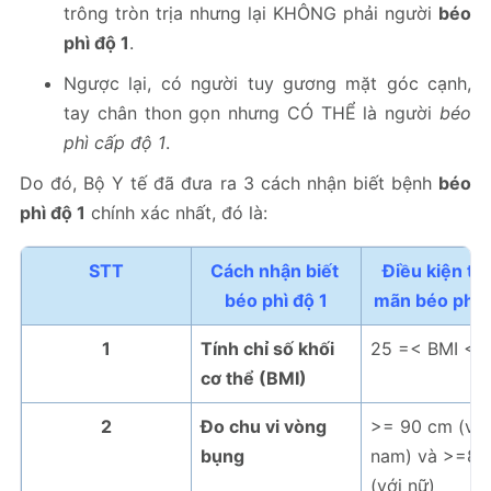
trông tròn trịa nhưng lại KHÔNG phải người
béo
phì độ 1
.
Ngược lại, có người tuy gương mặt góc cạnh,
tay chân thon gọn nhưng CÓ THỂ là người
béo
phì cấp độ 1
.
Do đó, Bộ Y tế đã đưa ra 3 cách nhận biết bệnh
béo
phì độ 1
chính xác nhất, đó là:
STT
Cách nhận biết 
Điều kiện thỏ
béo phì độ 1
mãn béo phì 
1
Tính chỉ số khối
25 =< BMI < 
cơ thể (BMI)
2
Đo chu vi vòng
>= 90 cm (với
bụng
nam) và >=80
(với nữ)