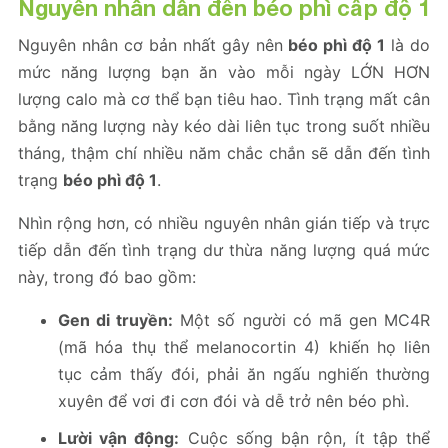
Nguyên nhân dẫn đến béo phì cấp độ 1
Nguyên nhân cơ bản nhất gây nên
béo phì độ 1
là do
mức năng lượng bạn ăn vào mỗi ngày LỚN HƠN
lượng calo mà cơ thể bạn tiêu hao. Tình trạng mất cân
bằng năng lượng này kéo dài liên tục trong suốt nhiều
tháng, thậm chí nhiều năm chắc chắn sẽ dẫn đến tình
trạng
béo phì độ 1
.
Nhìn rộng hơn, có nhiều nguyên nhân gián tiếp và trực
tiếp dẫn đến tình trạng dư thừa năng lượng quá mức
này, trong đó bao gồm:
Gen di truyền:
Một số người có mã gen MC4R
(mã hóa thụ thể melanocortin 4) khiến họ liên
tục cảm thấy đói, phải ăn ngấu nghiến thường
xuyên để vơi đi cơn đói và dễ trở nên béo phì.
Lười vận động:
Cuộc sống bận rộn, ít tập thể