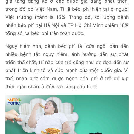
gia tăng đáng kể ở các quốc gia đang phát triển,
trong đó có Việt Nam. Tỉ lệ béo phì hiện tại ở người
Việt trưởng thành là 15%. Trong đó, số lượng bệnh
nhân béo phì tại Hà Nội và TP Hồ Chí Minh chiếm 18%
tổng số ca béo phì trên toàn quốc.
Nguy hiểm hơn, bệnh béo phì là “cửa ngõ” dẫn đến
nhiều bệnh tật nguy hiểm, ảnh hưởng đến sự phát
triển thể chất, trí não của trẻ cũng như đe dọa đến sự
phát triển kinh tế và sức mạnh của một quốc gia. Vì
thế, nhận biết sớm được bệnh béo phì ở trẻ để kịp
thời ngăn chặn là điều vô cùng cấp thiết.