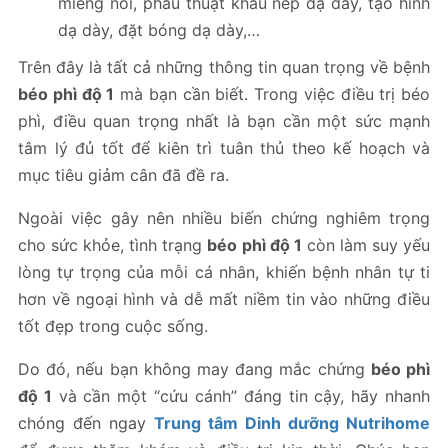
miếng nối, phẫu thuật khâu nếp dạ dày, tạo hình
dạ dày, đặt bóng dạ dày,…
Trên đây là tất cả những thông tin quan trọng về bệnh
béo phì độ 1
mà bạn cần biết. Trong việc điều trị béo
phì, điều quan trọng nhất là bạn cần một sức mạnh
tâm lý đủ tốt để kiên trì tuân thủ theo kế hoạch và
mục tiêu giảm cân đã đề ra.
Ngoài việc gây nên nhiều biến chứng nghiêm trọng
cho sức khỏe, tình trạng
béo phì độ 1
còn làm suy yếu
lòng tự trọng của mỗi cá nhân, khiến bệnh nhân tự ti
hơn về ngoại hình và dễ mất niềm tin vào những điều
tốt đẹp trong cuộc sống.
Do đó, nếu bạn không may đang mắc chứng
béo phì
độ 1
và cần một “cứu cánh” đáng tin cậy, hãy nhanh
chóng đến ngay
Trung tâm Dinh dưỡng Nutrihome