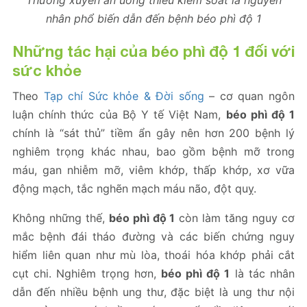
Thường xuyên ăn uống thiếu kiểm soát là nguyên
nhân phổ biến dẫn đến bệnh béo phì độ 1
Những tác hại của béo phì độ 1 đối với
sức khỏe
Theo
Tạp chí Sức khỏe & Đời sống
– cơ quan ngôn
luận chính thức của Bộ Y tế Việt Nam,
béo phì độ 1
chính là “sát thủ” tiềm ẩn gây nên hơn 200 bệnh lý
nghiêm trọng khác nhau, bao gồm bệnh mỡ trong
máu, gan nhiễm mỡ, viêm khớp, thấp khớp, xơ vữa
động mạch, tắc nghẽn mạch máu não, đột quỵ.
Không những thế,
béo phì độ 1
còn làm tăng nguy cơ
mắc bệnh đái tháo đường và các biến chứng nguy
hiểm liên quan như mù lòa, thoái hóa khớp phải cắt
cụt chi. Nghiêm trọng hơn,
béo phì độ 1
là tác nhân
dẫn đến nhiều bệnh ung thư, đặc biệt là ung thư nội