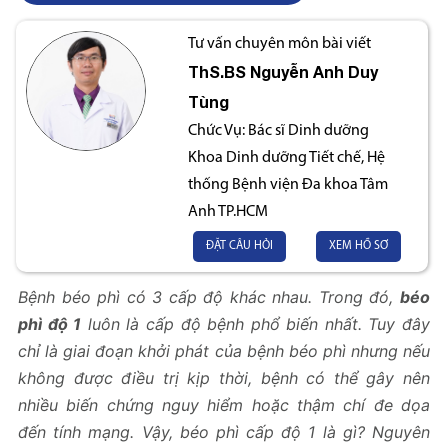
Tư vấn chuyên môn bài viết
ThS.BS
Nguyễn Anh Duy
Tùng
Chức Vụ:
Bác sĩ Dinh dưỡng
Khoa Dinh dưỡng Tiết chế, Hệ
thống Bệnh viện Đa khoa Tâm
Anh TP.HCM
ĐẶT CÂU HỎI
XEM HỒ SƠ
Bệnh béo phì có 3 cấp độ khác nhau. Trong đó,
béo
phì độ 1
luôn là cấp độ bệnh phổ biến nhất. Tuy đây
chỉ là giai đoạn khởi phát của bệnh béo phì nhưng nếu
không được điều trị kịp thời, bệnh có thể gây nên
nhiều biến chứng nguy hiểm hoặc thậm chí đe dọa
đến tính mạng. Vậy, béo phì cấp độ 1 là gì? Nguyên