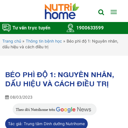
Toggle
navigat
Tư vấn trực tuyến
1900633599
Trang chủ
»
Thông tin bệnh học
»
Béo phì độ 1: Nguyên nhân,
dấu hiệu và cách điều trị
BÉO PHÌ ĐỘ 1: NGUYÊN NHÂN,
DẤU HIỆU VÀ CÁCH ĐIỀU TRỊ
08/03/2023
Tác giả:
Trung tâm Dinh dưỡng Nutrihome