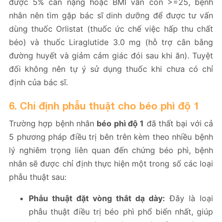
được 5% cân nặng hoặc BMI vẫn còn >=25, bệnh
nhân nên tìm gặp bác sĩ dinh dưỡng để được tư vấn
dùng thuốc Orlistat (thuốc ức chế việc hấp thu chất
béo) và thuốc Liraglutide 3.0 mg (hỗ trợ cân bằng
đường huyết và giảm cảm giác đói sau khi ăn). Tuyệt
đối không nên tự ý sử dụng thuốc khi chưa có chỉ
định của bác sĩ.
6. Chỉ định phẫu thuật cho béo phì độ 1
Trường hợp bệnh nhân
béo phì độ 1
đã thất bại với cả
5 phương pháp điều trị bên trên kèm theo nhiều bệnh
lý nghiêm trọng liên quan đến chứng béo phì, bệnh
nhân sẽ được chỉ định thực hiện một trong số các loại
phẫu thuật sau:
Phẫu thuật đặt vòng thắt dạ dày:
Đây là loại
phẫu thuật điều trị béo phì phổ biến nhất, giúp