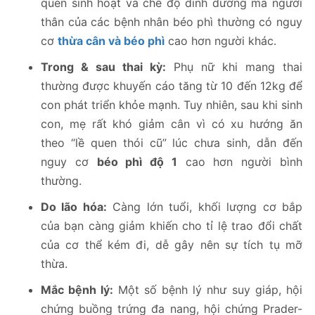
quen sinh hoạt và chế độ dinh dưỡng mà người
thân của các bệnh nhân béo phì thường có nguy
cơ
thừa cân và béo phì
cao hơn người khác.
Trong & sau thai kỳ:
Phụ nữ khi mang thai
thường được khuyến cáo tăng từ 10 đến 12kg để
con phát triển khỏe mạnh. Tuy nhiên, sau khi sinh
con, mẹ rất khó giảm cân vì có xu hướng ăn
theo “lề quen thói cũ” lúc chưa sinh, dẫn đến
nguy cơ
béo phì độ 1
cao hơn người bình
thường.
Do lão hóa:
Càng lớn tuổi, khối lượng cơ bắp
của bạn càng giảm khiến cho tỉ lệ trao đổi chất
của cơ thể kém đi, dễ gây nên sự tích tụ mỡ
thừa.
Mắc bệnh lý:
Một số bệnh lý như suy giáp, hội
chứng buồng trứng đa nang, hội chứng Prader-