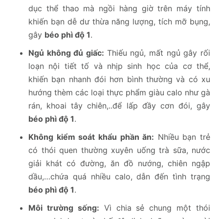
dục thể thao mà ngồi hàng giờ trên máy tính
khiến bạn dễ dư thừa năng lượng, tích mỡ bụng,
gây
béo phì độ 1
.
Ngủ không đủ giấc:
Thiếu ngủ, mất ngủ gây rối
loạn nội tiết tố và nhịp sinh học của cơ thể,
khiến bạn nhanh đói hơn bình thường và có xu
hướng thèm các loại thực phẩm giàu calo như gà
rán, khoai tây chiên,..để lấp đầy cơn đói, gây
béo phì độ 1
.
Không kiểm soát khẩu phần ăn:
Nhiều bạn trẻ
có thói quen thường xuyên uống trà sữa, nước
giải khát có đường, ăn đồ nướng, chiên ngập
dầu,…chứa quá nhiều calo, dẫn đến tình trạng
béo phì độ 1
.
Môi trường sống:
Vì chia sẻ chung một thói