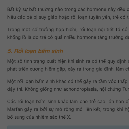
Bất kỳ sự bất thường nào trong các hormone này đều có
Nếu các bé bị suy giáp hoặc rối loạn tuyến yên, trẻ có 
Trong một số trường hợp hiếm, rối loạn nội tiết tố c
khổng lồ là do trẻ có quá nhiều hormone tăng trưởng đư
5. Rối loạn bẩm sinh
Một số tình trạng xuất hiện khi sinh ra có thể quy định
phát triển xương hiếm gặp, xảy ra trong gia đình, làm ch
Một rối loạn bẩm sinh khác có thể gây ra tầm vóc thấp 
dậy thì. Không giống như achondroplasia, hội chứng Tur
Các rối loạn bẩm sinh khác làm cho trẻ cao lớn hơn b
Marfan gây ra bởi sự mở rộng mô liên kết, trong khi hộ
bổ sung của nhiễm sắc thể X.