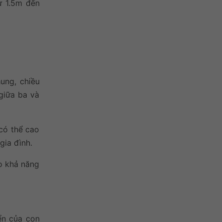
ừ 1.5m đến
ung, chiều
giữa ba và
có thể cao
gia đình.
o khả năng
ển của con