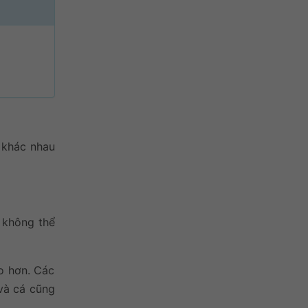
h khác nhau
 không thể
o hơn. Các
 và cá cũng