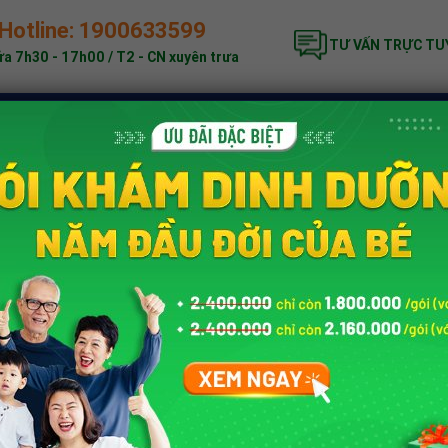
Hotline: 1900633599
TƯ VẤN TRỰC TU
a 7h30 - 17h00 / T2 - CN xuyên trưa
ĐẶC BIỆT
KHÁM DINH DƯỠNG
BẢNG GIÁ
nh dưỡng trẻ em
»
Phát triển chiều cao cho trẻ
»
6 cách tăng chiều ca
13 TẠI NHÀ: THỰC ĐƠN VÀ BÀI TẬ
Tác giả:
Trung tâm Dinh dưỡng
ời, tuy nhiên, đây
Tư vấn chuyên môn b
ở tuổi 13
còn dựa
ThS.BS
Nguyễn A
độ ăn uống, và vận
Tùng
iện chiều cao của