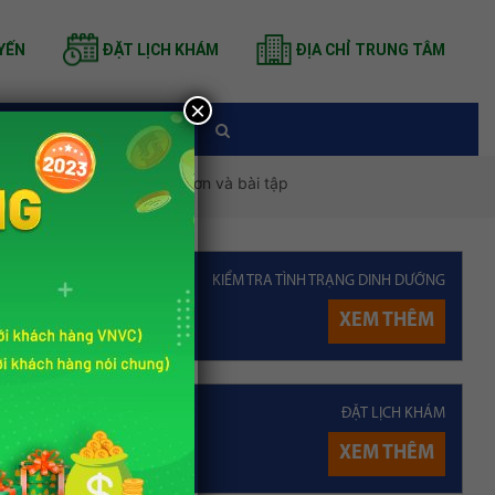
YẾN
ĐẶT LỊCH KHÁM
ĐỊA CHỈ TRUNG TÂM
×
TIN TỨC
o ở tuổi 13 tại nhà: Thực đơn và bài tập
KIỂM TRA TÌNH TRẠNG DINH DƯỠNG
P
XEM THÊM
 Nutrihome
ĐẶT LỊCH KHÁM
ài viết
nh Duy
XEM THÊM