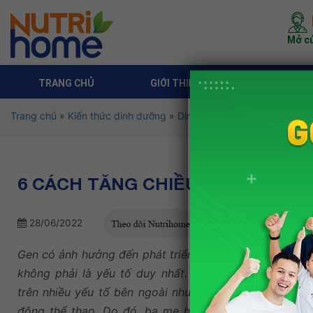
Mở cử
TRANG CHỦ
GIỚI THIỆU
DỊCH VỤ 
Trang chủ
»
Kiến thức dinh dưỡng
»
Dinh dưỡng theo độ tuổi
»
Di
6 CÁCH TĂNG CHIỀU CAO Ở TUỔI 
28/06/2022
Gen có ảnh hưởng đến phát triển chiều cao của một ngư
không phải là yếu tố duy nhất.
Cách tăng chiều cao 
trên nhiều yếu tố bên ngoài như điều kiện sống, chế 
động thể thao. Do đó, ba mẹ hoàn toàn có thể cải th