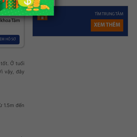
h dưỡng
t chế, Hệ
TÌM TRUNG TÂM
 khoa Tâm
XEM THÊM
EM HỒ SƠ
tốt. Ở tuổi
Vì vậy, đây
từ 1.5m đến