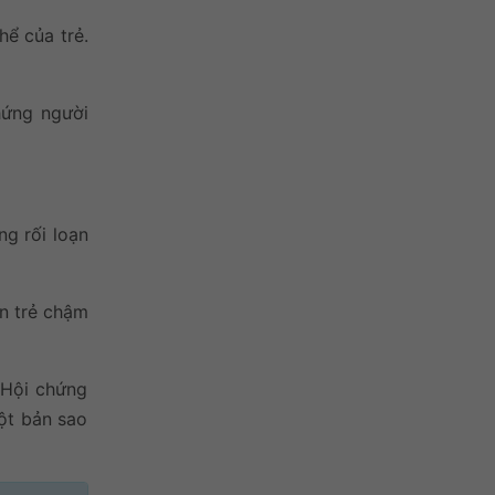
hể của trẻ.
hứng người
ng rối loạn
ến trẻ chậm
 Hội chứng
một bản sao