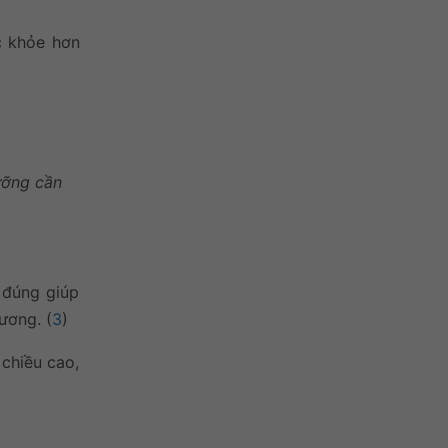
c khỏe hơn
ưỡng cần
ế đúng giúp
ương. (
3
)
 chiều cao,