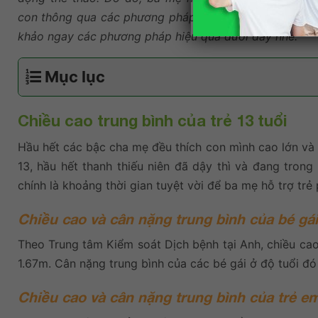
con thông qua các phương pháp đơn giản tại nhà. Cù
khảo ngay các phương pháp hiệu quả dưới đây nhé.
Mục lục
Chiều cao trung bình của trẻ 13 tuổi
Hầu hết các bậc cha mẹ đều thích con mình cao lớn và 
13, hầu hết thanh thiếu niên đã dậy thì và đang trong
chính là khoảng thời gian tuyệt vời để ba mẹ hỗ trợ trẻ 
Chiều cao và cân nặng trung bình của bé gái
Theo Trung tâm Kiểm soát Dịch bệnh tại Anh, chiều cao
1.67m. Cân nặng trung bình của các bé gái ở độ tuổi đó
Chiều cao và cân nặng trung bình của trẻ em