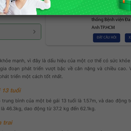
Chức Vụ:
Bác sĩ Din
ng
Nutrihome
tham
Khoa Dinh dưỡng Tiế
thống Bệnh viện Đa
Anh TP.HCM
ĐẶT CÂU HỎI
X
khỏe mạnh, vì đây là dấu hiệu của một cơ thể có sức khỏe 
 gia đoạn phát triển vượt bậc về cân nặng và chiều cao. 
phát triển một cách tốt nhất.
 13 tuổi
 trung bình của một bé gái 13 tuổi là 1.57m, và dao động 
 là 46.3kg, dao động từ 37.2 kg đến 62.1kg.
 trai