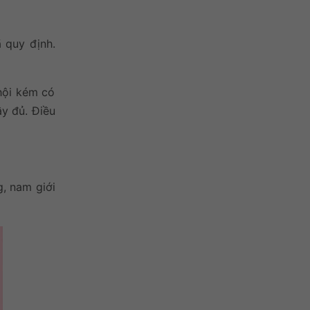
 quy định.
 hội kém có
ầy đủ. Điều
g, nam giới