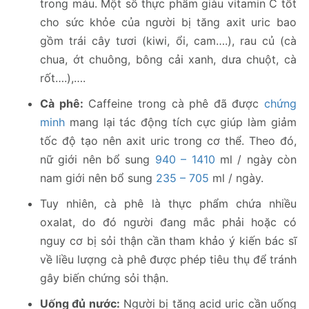
trong máu. Một số thực phẩm giàu vitamin C tốt
cho sức khỏe của người bị tăng axit uric bao
gồm trái cây tươi (kiwi, ổi, cam….), rau củ (cà
chua, ớt chuông, bông cải xanh, dưa chuột, cà
rốt….),….
Cà phê:
Caffeine trong cà phê đã được
chứng
minh
mang lại tác động tích cực giúp làm giảm
tốc độ tạo nên axit uric trong cơ thể. Theo đó,
nữ giới nên bổ sung
940 – 1410
ml / ngày còn
nam giới nên bổ sung
235 – 705
ml / ngày.
Tuy nhiên, cà phê là thực phẩm chứa nhiều
oxalat, do đó người đang mắc phải hoặc có
nguy cơ bị sỏi thận cần tham khảo ý kiến bác sĩ
về liều lượng cà phê được phép tiêu thụ để tránh
gây biến chứng sỏi thận.
Uống đủ nước:
Người bị tăng acid uric cần uống