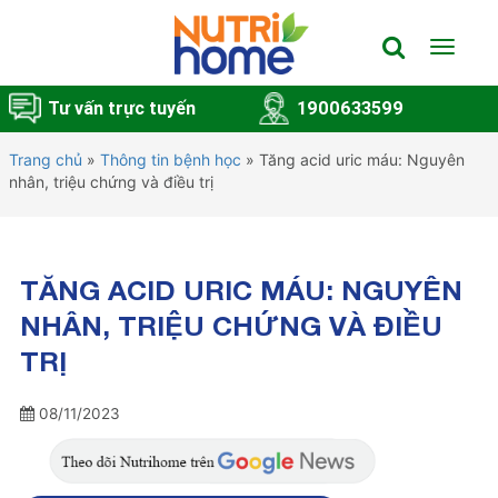
Toggle
navigat
Tư vấn trực tuyến
1900633599
Trang chủ
»
Thông tin bệnh học
»
Tăng acid uric máu: Nguyên
nhân, triệu chứng và điều trị
TĂNG ACID URIC MÁU: NGUYÊN
NHÂN, TRIỆU CHỨNG VÀ ĐIỀU
TRỊ
08/11/2023