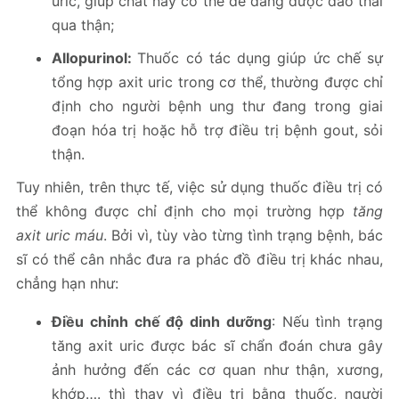
uric, giúp chất này có thể dễ dàng được đào thải
qua thận;
Allopurinol:
Thuốc có tác dụng giúp ức chế sự
tổng hợp axit uric trong cơ thể, thường được chỉ
định cho người bệnh ung thư đang trong giai
đoạn hóa trị hoặc hỗ trợ điều trị bệnh gout, sỏi
thận.
Tuy nhiên, trên thực tế, việc sử dụng thuốc điều trị có
thể không được chỉ định cho mọi trường hợp
tăng
axit uric máu
. Bởi vì, tùy vào từng tình trạng bệnh, bác
sĩ có thể cân nhắc đưa ra phác đồ điều trị khác nhau,
chẳng hạn như:
Điều chỉnh chế độ dinh dưỡng
: Nếu tình trạng
tăng axit uric được bác sĩ chẩn đoán chưa gây
ảnh hưởng đến các cơ quan như thận, xương,
khớp…. thì thay vì điều trị bằng thuốc, người