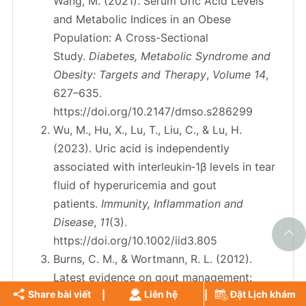
Wang, M. (2021). Serum Uric Acid Levels
and Metabolic Indices in an Obese
Population: A Cross-Sectional
Study.
Diabetes, Metabolic Syndrome and
Obesity: Targets and Therapy
,
Volume 14
,
627–635.
https://doi.org/10.2147/dmso.s286299
‌Wu, M., Hu, X., Lu, T., Liu, C., & Lu, H.
(2023). Uric acid is independently
associated with interleukin‐1β levels in tear
fluid of hyperuricemia and gout
patients.
Immunity, Inflammation and
Disease
,
11
(3).
https://doi.org/10.1002/iid3.805
‌Burns, C. M., & Wortmann, R. L. (2012).
Latest evidence on gout management:
Share bài viết
Liên hệ
Đặt Lịch khám
what the clinician needs to