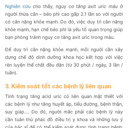
Nghiên cứu
cho thấy, nguy cơ
tăng axit uric máu
ở
người thừa cân – béo phì cao gấp 2.1 lần so với người
có cân nặng khỏe mạnh. Do đó, việc duy trì cân nặng
khỏe mạnh, hạn chế béo phì là yếu tố quan trọng giúp
bạn phòng tránh nguy cơ tăng axit uric trong máu.
Để duy trì cân nặng khỏe mạnh, mỗi người cần xây
dựng chế độ dinh dưỡng khoa học kết hợp với việc
rèn luyện thể chất đều đặn (từ 30 phút / ngày, 3 lần /
tuần).
3. Kiểm soát tốt các bệnh lý liên quan
Tình trạng tăng acid uric có liên quan mật thiết với
các bệnh lý như tăng huyết áp, tiểu đường, bệnh thận,
suy giáp…. Do đó, người mắc phải các bệnh lý này
cần tuân thủ phác đồ điều trị y khoa và những lưu ý
của bác sĩ để có thể kiểm soát được tình trạng bệnh;