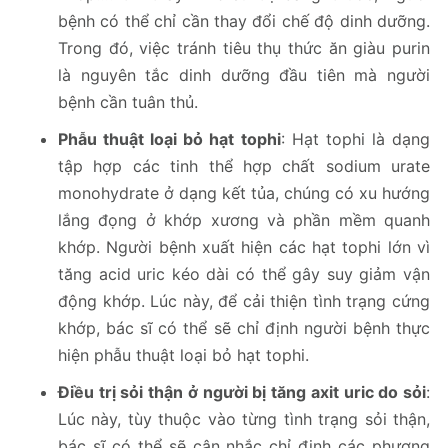
bệnh có thể chỉ cần thay đổi chế độ dinh dưỡng.
Trong đó, việc tránh tiêu thụ thức ăn giàu purin
là nguyên tắc dinh dưỡng đầu tiên mà người
bệnh cần tuân thủ.
Phẫu thuật loại bỏ hạt tophi
: Hạt tophi là dạng
tập hợp các tinh thể hợp chất sodium urate
monohydrate ở dạng kết tủa, chúng có xu hướng
lắng đọng ở khớp xương và phần mềm quanh
khớp. Người bệnh xuất hiện các hạt tophi lớn vì
tăng acid uric kéo dài có thể gây suy giảm vận
động khớp. Lúc này, để cải thiện tình trạng cứng
khớp, bác sĩ có thể sẽ chỉ định người bệnh thực
hiện phẫu thuật loại bỏ hạt tophi.
Điều trị sỏi thận ở người bị tăng axit uric do sỏi
:
Lúc này, tùy thuộc vào từng tình trạng sỏi thận,
bác sĩ có thể sẽ cân nhắc chỉ định các phương