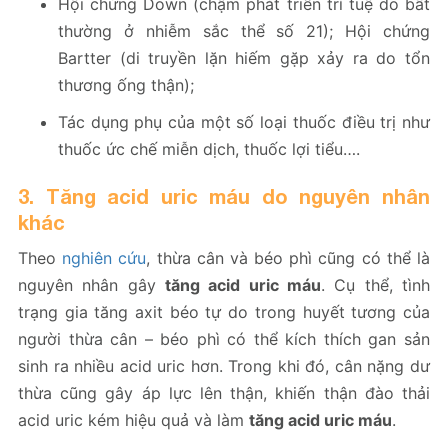
Hội chứng Down (chậm phát triển trí tuệ do bất
thường ở nhiễm sắc thể số 21); Hội chứng
Bartter (di truyền lặn hiếm gặp xảy ra do tổn
thương ống thận);
Tác dụng phụ của một số loại thuốc điều trị như
thuốc ức chế miễn dịch, thuốc lợi tiểu….
3. Tăng acid uric máu do nguyên nhân
khác
Theo
nghiên cứu
, thừa cân và béo phì cũng có thể là
nguyên nhân gây
tăng acid uric máu
. Cụ thể, tình
trạng gia tăng axit béo tự do trong huyết tương của
người thừa cân – béo phì có thể kích thích gan sản
sinh ra nhiều acid uric hơn. Trong khi đó, cân nặng dư
thừa cũng gây áp lực lên thận, khiến thận đào thải
acid uric kém hiệu quả và làm
tăng acid uric máu
.