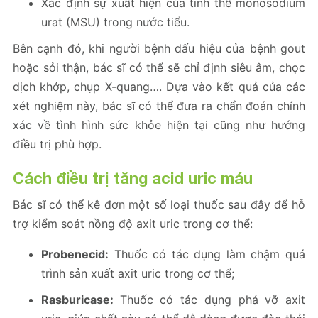
Xác định sự xuất hiện của tinh thể monosodium
urat (MSU) trong nước tiểu.
Bên cạnh đó, khi người bệnh dấu hiệu của bệnh gout
hoặc sỏi thận, bác sĩ có thể sẽ chỉ định siêu âm, chọc
dịch khớp, chụp X-quang…. Dựa vào kết quả của các
xét nghiệm này, bác sĩ có thể đưa ra chẩn đoán chính
xác về tình hình sức khỏe hiện tại cũng như hướng
điều trị phù hợp.
Cách điều trị tăng acid uric máu
Bác sĩ có thể kê đơn một số loại thuốc sau đây để hỗ
trợ kiểm soát nồng độ axit uric trong cơ thể:
Probenecid:
Thuốc có tác dụng làm chậm quá
trình sản xuất axit uric trong cơ thể;
Rasburicase:
Thuốc có tác dụng phá vỡ axit